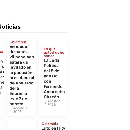
Noticias
Colombia
Vendedor
Lo que
de panela
ca
usted debe
saber
vilipendiado
La Joda
en
estará de
Política
rca
invitado en
del 5 de
 el
la posesión
agosto
iento
presidencial
con
ones
de Abelardo
Fernando
os
de la
Amorocho
e
Espriella
Chacón
este 7 de
agosto 5,
agosto
2026
agosto 7,
2026
Colombia
Luto en la tv