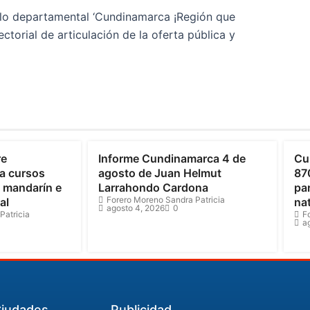
llo departamental ‘Cundinamarca ¡Región que
ctorial de articulación de la oferta pública y
Cundinamarca
C
re
Informe Cundinamarca 4 de
Cu
a cursos
agosto de Juan Helmut
87
o mandarín e
Larrahondo Cardona
par
Forero Moreno Sandra Patricia
al
na
agosto 4, 2026
0
Patricia
F
a
iudades
Publicidad