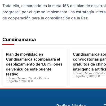
Todo ello, enmarcado en la meta 156 del plan de desarro
progresa!’, por el que se implementa una estrategia Interse
de cooperación para la consolidación de la Paz.
Cundinamarca
Bogotá
Cundinamarca
Cundinamarca
Plan de movilidad en
Cundinamarca ab
Cundinamarca acompañará el
convocatorias par
desplazamiento de 1,8 millones
gratuitos de chin
de vehículos este puente
inteligencia artifici
Forero Moreno Sandra 
festivo
agosto 5, 2026
0
Forero Moreno Sandra Patricia
agosto 7, 2026
0
Radios Aliadas
C