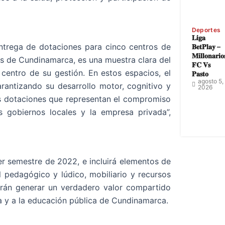
Deportes
𝐋𝐢𝐠𝐚
ntrega de dotaciones para cinco centros de
𝐁𝐞𝐭𝐏𝐥𝐚𝐲 –
𝐌𝐢𝐥𝐥𝐨𝐧𝐚𝐫𝐢𝐨
ños de Cundinamarca, es una muestra clara del
𝐅𝐂 𝐕𝐬
 centro de su gestión. En estos espacios, el
𝐏𝐚𝐬𝐭𝐨
agosto 5,
arantizando su desarrollo motor, cognitivo y
2026
as dotaciones que representan el compromiso
s gobiernos locales y la empresa privada”,
er semestre de 2022, e incluirá elementos de
l pedagógico y lúdico, mobiliario y recursos
irán generar un verdadero valor compartido
cia y a la educación pública de Cundinamarca.