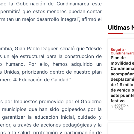
sde la Gobernación de Cundinamarca este
 permitirá que estos menores puedan contar
itan un mejor desarrollo integral”, afirmó el
Ultimas 
lombia, Gian Paolo Daguer, señaló que “desde
Bogotá
Cundinamar
un eje estructural para la construcción de
Plan de
movilidad 
lo humano. Por ello, hemos adquirido un
Cundinama
Unidas, priorizando dentro de nuestro plan
acompañará
desplazam
úmero 4: Educación de Calidad.”
de 1,8 mill
de vehícul
este puent
festivo
as por Impuestos promovido por el Gobierno
agosto 7,
o municipios que han sido golpeados por la
2026
garantizar la educación inicial, cuidado y
erior, a través de acciones pedagógicas y la
os a la salud, protección y participación de