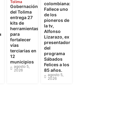
Tolima
colombiana:
Gobernación
Fallece uno
del Tolima
de los
entrega 27
pioneros de
kits de
la tv,
herramientas
Alfonso

para
Lizarazo, ex
fortalecer
presentador
vías
del
terciarias en
programa
12
Sábados
municipios
Felices a los
agosto 5,
85 años.
2026
agosto 5,
2026