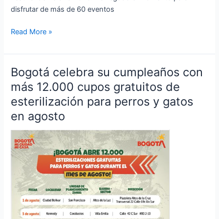
disfrutar de más de 60 eventos
Read More »
Bogotá celebra su cumpleaños con
Bogotá
celebra
más 12.000 cupos gratuitos de
su
esterilización para perros y gatos
cumpleaños
en agosto
con
más
12.000
cupos
gratuitos
de
esterilización
para
perros