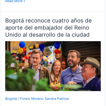
Read More »
Bogotá reconoce cuatro años de
Bogotá
reconoce
aporte del embajador del Reino
cuatro
Unido al desarrollo de la ciudad
años
de
aporte
del
embajador
del
Reino
Unido
al
desarrollo
de
Bogotá
/
Forero Moreno Sandra Patricia
la
ciudad