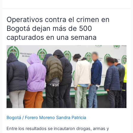
Operativos contra el crimen en
Operativos
contra
Bogotá dejan más de 500
el
capturados en una semana
crimen
en
Bogotá
dejan
más
de
500
capturados
en
una
semana
Bogotá
/
Forero Moreno Sandra Patricia
Entre los resultados se incautaron drogas, armas y