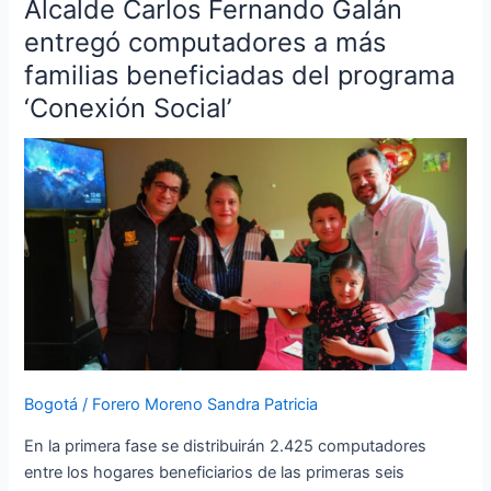
Alcalde Carlos Fernando Galán
Alcalde
Carlos
entregó computadores a más
Fernando
familias beneficiadas del programa
Galán
‘Conexión Social’
entregó
computadores
a
más
familias
beneficiadas
del
programa
‘Conexión
Social’
Bogotá
/
Forero Moreno Sandra Patricia
En la primera fase se distribuirán 2.425 computadores
entre los hogares beneficiarios de las primeras seis