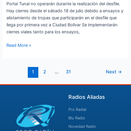
del
Portal Tunal no operarán durante la realización del desfile.
20
Hay cierres desde el sábado 18 de julio debido a ensayos y
de
alistamiento de tropas que participarán en el desfile que
Julio
llega por primera vez a Ciudad Bolívar Se implementarán
cierres viales tanto para los ensayos,
Read More »
1
2
…
31
Next
→
Radios Aliadas
Pro Radial
Blu Radio
Novedad Radio