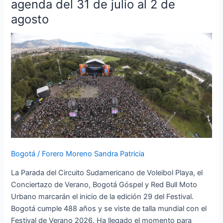
agenda del 31 de julio al 2 de
2026
agosto
abrirá
con
deporte
internacional,
conciertos
y
adrenalina:
conozca
la
agenda
del
31
Bogotá
/
Forero Moreno Sandra Patricia
de
La Parada del Circuito Sudamericano de Voleibol Playa, el
julio
Conciertazo de Verano, Bogotá Góspel y Red Bull Moto
al
Urbano marcarán el inicio de la edición 29 del Festival.
2
Bogotá cumple 488 años y se viste de talla mundial con el
de
Festival de Verano 2026. Ha llegado el momento para
agosto