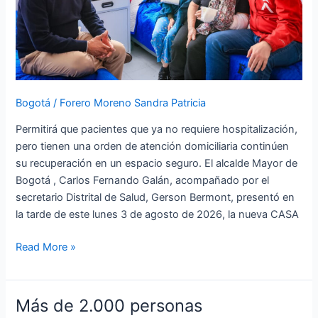
nueva
CASA
MAS
Bienestar
en
el
Bogotá
/
Forero Moreno Sandra Patricia
sur
Permitirá que pacientes que ya no requiere hospitalización,
de
pero tienen una orden de atención domiciliaria continúen
Bogotá
su recuperación en un espacio seguro. El alcalde Mayor de
Bogotá , Carlos Fernando Galán, acompañado por el
secretario Distrital de Salud, Gerson Bermont, presentó en
la tarde de este lunes 3 de agosto de 2026, la nueva CASA
Read More »
Más de 2.000 personas
Más