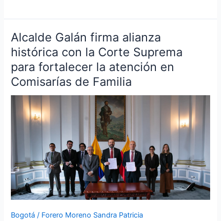
Alcalde Galán firma alianza
Alcalde
Galán
histórica con la Corte Suprema
firma
para fortalecer la atención en
alianza
Comisarías de Familia
histórica
con
la
Corte
Suprema
para
fortalecer
la
atención
en
Comisarías
de
Bogotá
/
Forero Moreno Sandra Patricia