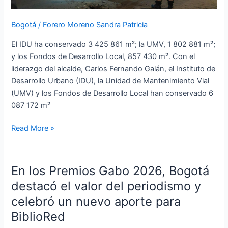
desde
enero
Bogotá
/
Forero Moreno Sandra Patricia
de
El IDU ha conservado 3 425 861 m²; la UMV, 1 802 881 m²;
2024
y los Fondos de Desarrollo Local, 857 430 m². Con el
liderazgo del alcalde, Carlos Fernando Galán, el Instituto de
Desarrollo Urbano (IDU), la Unidad de Mantenimiento Vial
(UMV) y los Fondos de Desarrollo Local han conservado 6
087 172 m²
Read More »
En los Premios Gabo 2026, Bogotá
En
los
destacó el valor del periodismo y
Premios
celebró un nuevo aporte para
Gabo
BiblioRed
2026,