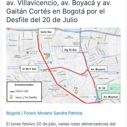
av. Villavicencio, av. Boyacá y av.
los
Gaitán Cortés en Bogotá por el
cierres
Desfile del 20 de Julio
y
desvíos
en
av.
Villavicencio,
av.
Boyacá
y
av.
Gaitán
Cortés
en
Bogotá
por
Bogotá
/
Forero Moreno Sandra Patricia
el
Desfile
El lunes festivo 20 de julio, varias rutas alimentadoras del