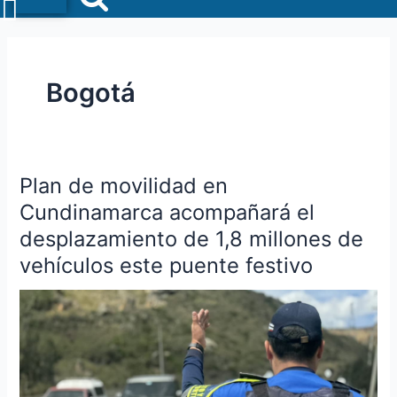
Menu
Bogotá
Plan de movilidad en
Plan
de
Cundinamarca acompañará el
movilidad
desplazamiento de 1,8 millones de
en
vehículos este puente festivo
Cundinamarca
acompañará
el
desplazamiento
de
1,8
millones