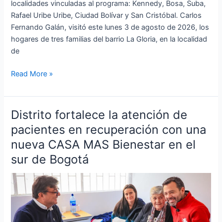
localidades vinculadas al programa: Kennedy, Bosa, Suba,
Rafael Uribe Uribe, Ciudad Bolívar y San Cristóbal. Carlos
Fernando Galán, visitó este lunes 3 de agosto de 2026, los
hogares de tres familias del barrio La Gloria, en la localidad
de
Read More »
Distrito fortalece la atención de
Distrito
fortalece
pacientes en recuperación con una
la
nueva CASA MAS Bienestar en el
atención
sur de Bogotá
de
pacientes
en
recuperación
con
una