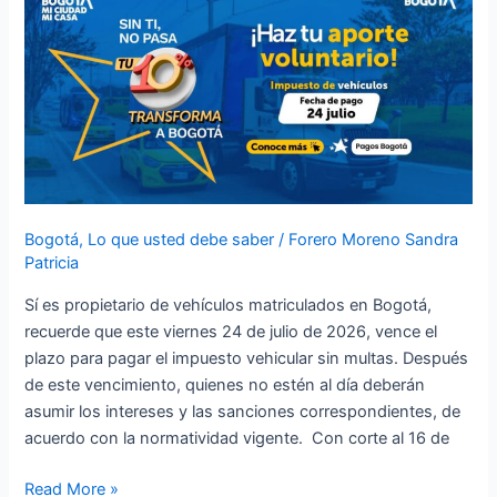
plazo
para
pagar
el
impuesto
de
vehículos
2026
sin
Bogotá
,
Lo que usted debe saber
/
Forero Moreno Sandra
multas
Patricia
en
Sí es propietario de vehículos matriculados en Bogotá,
Bogotá
recuerde que este viernes 24 de julio de 2026, vence el
plazo para pagar el impuesto vehicular sin multas. Después
de este vencimiento, quienes no estén al día deberán
asumir los intereses y las sanciones correspondientes, de
acuerdo con la normatividad vigente. Con corte al 16 de
Read More »