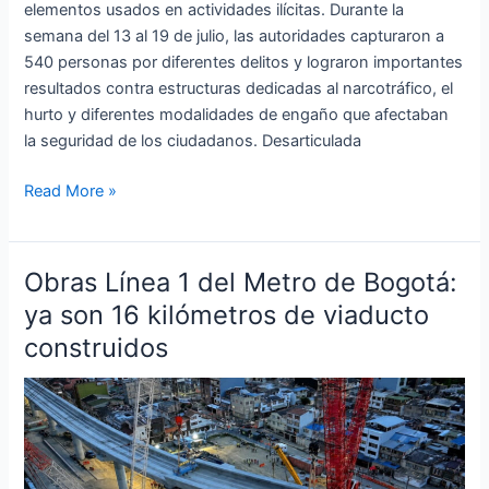
elementos usados en actividades ilícitas. Durante la
semana del 13 al 19 de julio, las autoridades capturaron a
540 personas por diferentes delitos y lograron importantes
resultados contra estructuras dedicadas al narcotráfico, el
hurto y diferentes modalidades de engaño que afectaban
la seguridad de los ciudadanos. Desarticulada
Read More »
Obras Línea 1 del Metro de Bogotá:
Obras
Línea
ya son 16 kilómetros de viaducto
1
construidos
del
Metro
de
Bogotá:
ya
son