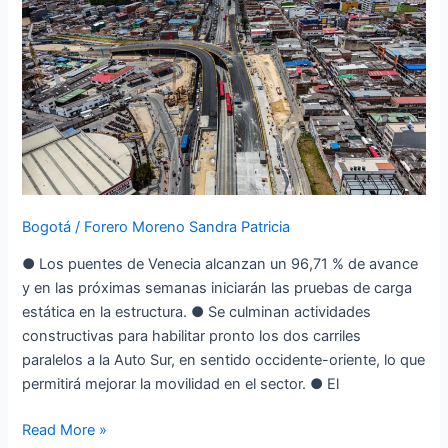
de
obra;
director
del
IDU,
Orlando
Molano,
estuvo
verificando
Bogotá
/
Forero Moreno Sandra Patricia
los
avances
● Los puentes de Venecia alcanzan un 96,71 % de avance
y en las próximas semanas iniciarán las pruebas de carga
estática en la estructura. ● Se culminan actividades
constructivas para habilitar pronto los dos carriles
paralelos a la Auto Sur, en sentido occidente-oriente, lo que
permitirá mejorar la movilidad en el sector. ● El
Read More »