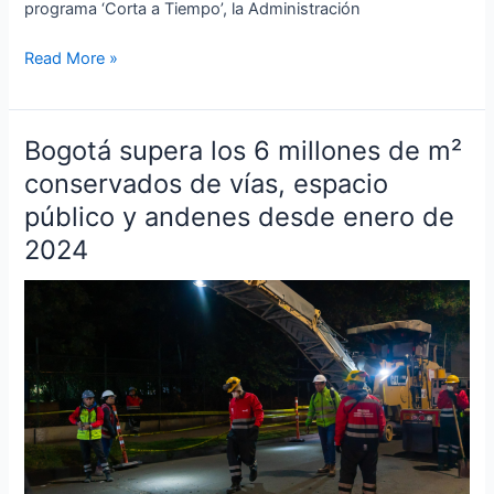
programa ‘Corta a Tiempo’, la Administración
Read More »
Bogotá supera los 6 millones de m²
Bogotá
supera
conservados de vías, espacio
los
público y andenes desde enero de
6
2024
millones
de
m²
conservados
de
vías,
espacio
público
y
andenes