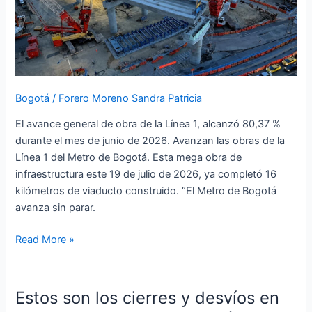
16
kilómetros
de
viaducto
construidos
Bogotá
/
Forero Moreno Sandra Patricia
El avance general de obra de la Línea 1, alcanzó 80,37 %
durante el mes de junio de 2026. Avanzan las obras de la
Línea 1 del Metro de Bogotá. Esta mega obra de
infraestructura este 19 de julio de 2026, ya completó 16
kilómetros de viaducto construido. “El Metro de Bogotá
avanza sin parar.
Read More »
Estos son los cierres y desvíos en
Estos
son