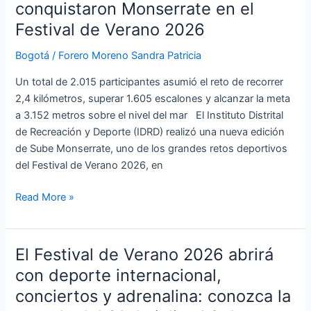
de
conquistaron Monserrate en el
2.000
Festival de Verano 2026
personas
conquistaron
Bogotá
/
Forero Moreno Sandra Patricia
Monserrate
Un total de 2.015 participantes asumió el reto de recorrer
en
2,4 kilómetros, superar 1.605 escalones y alcanzar la meta
el
a 3.152 metros sobre el nivel del mar El Instituto Distrital
Festival
de Recreación y Deporte (IDRD) realizó una nueva edición
de
de Sube Monserrate, uno de los grandes retos deportivos
Verano
del Festival de Verano 2026, en
2026
Read More »
El Festival de Verano 2026 abrirá
El
Festival
con deporte internacional,
de
conciertos y adrenalina: conozca la
Verano