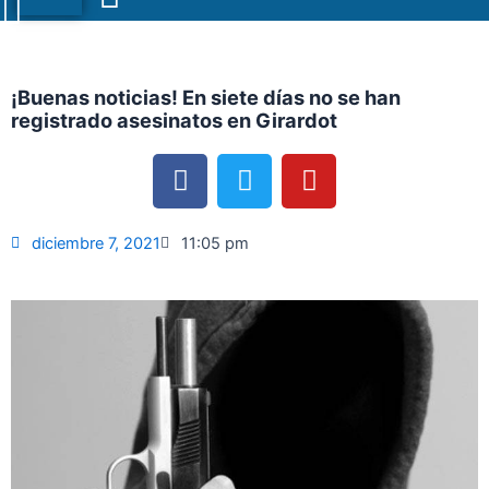
Menu
¡Buenas noticias! En siete días no se han
registrado asesinatos en Girardot
F
T
Y
a
w
o
c
i
u
e
t
t
diciembre 7, 2021
11:05 pm
b
t
u
o
e
b
o
r
e
k