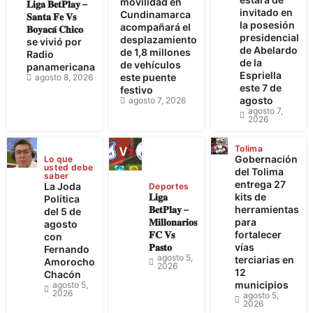
movilidad en
𝐋𝐢𝐠𝐚 𝐁𝐞𝐭𝐏𝐥𝐚𝐲 –
invitado en
Cundinamarca
𝐒𝐚𝐧𝐭𝐚 𝐅𝐞 𝐕𝐬
la posesión
acompañará el
𝐁𝐨𝐲𝐚𝐜𝐚́ 𝐂𝐡𝐢𝐜𝐨
presidencial
desplazamiento
se vivió por
de Abelardo
de 1,8 millones
Radio
de la
de vehículos
panamericana
Espriella
este puente
agosto 8, 2026
este 7 de
festivo
agosto
agosto 7, 2026
agosto 7,
2026
Tolima
Gobernación
Lo que
usted debe
del Tolima
saber
entrega 27
La Joda
Deportes
𝐋𝐢𝐠𝐚
kits de
Política
𝐁𝐞𝐭𝐏𝐥𝐚𝐲 –
herramientas
del 5 de
𝐌𝐢𝐥𝐥𝐨𝐧𝐚𝐫𝐢𝐨𝐬
para
agosto
𝐅𝐂 𝐕𝐬
fortalecer
con
𝐏𝐚𝐬𝐭𝐨
vías
Fernando
agosto 5,
terciarias en
Amorocho
2026
12
Chacón
municipios
agosto 5,
2026
agosto 5,
2026