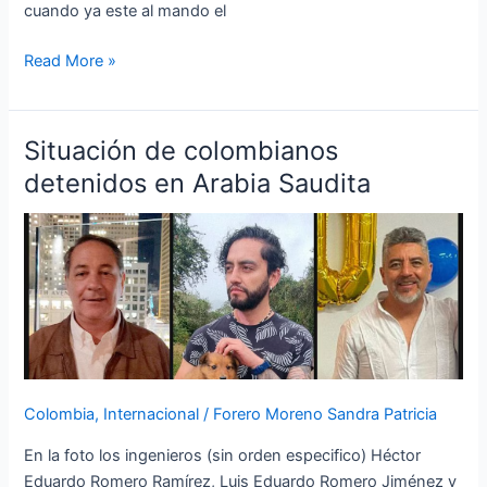
cuando ya este al mando el
Read More »
Situación de colombianos
Situación
de
detenidos en Arabia Saudita
colombianos
detenidos
en
Arabia
Saudita
Colombia
,
Internacional
/
Forero Moreno Sandra Patricia
En la foto los ingenieros (sin orden especifico) Héctor
Eduardo Romero Ramírez, Luis Eduardo Romero Jiménez y