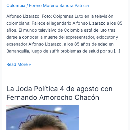
los
Colombia
/
Forero Moreno Sandra Patricia
pioneros
de
Alfonso Lizarazo. Foto: Colprensa Luto en la televisión
la
colombiana: Fallece el legendario Alfonso Lizarazo a los 85
tv,
años. El mundo televisivo de Colombia está de luto tras
Alfonso
darse a conocer la muerte del expresentador, exlocutor y
Lizarazo,
exsenador Alfonso Lizarazo, a los 85 años de edad en
ex
Barranquilla, luego de sufrir problemas de salud por su […]
presentador
del
Read More »
programa
Sábados
Felices
La Joda Política 4 de agosto con
La
a
Joda
Fernando Amorocho Chacón
los
Política
85
4
años.
de
agosto
con