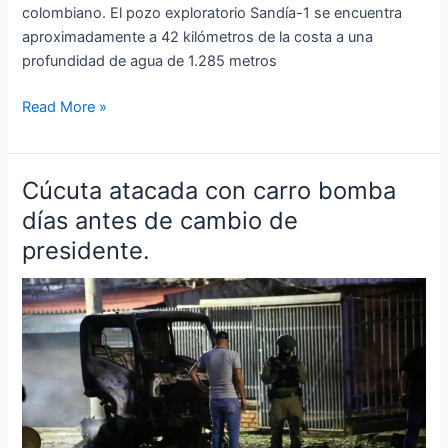
colombiano. El pozo exploratorio Sandía-1 se encuentra
aproximadamente a 42 kilómetros de la costa a una
profundidad de agua de 1.285 metros
Read More »
Cúcuta atacada con carro bomba
Cúcuta
atacada
días antes de cambio de
con
presidente.
carro
bomba
días
antes
de
cambio
de
presidente.