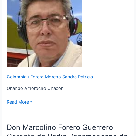
julio
con
Orlando
Amorocho
Chacón
Colombia
/
Forero Moreno Sandra Patricia
Orlando Amorocho Chacón
Read More »
Don Marcolino Forero Guerrero,
Don
Marcolino