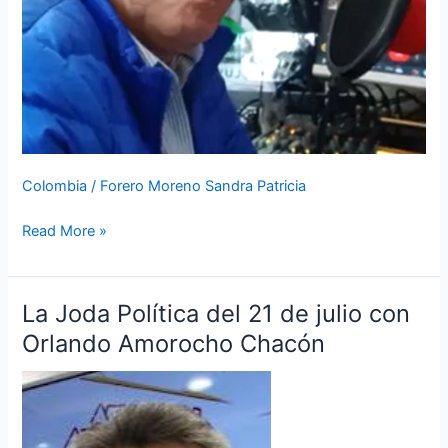
Colombia
/
Forero Moreno Sandra Patricia
Read More »
La Joda Política del 21 de julio con
La
Joda
Orlando Amorocho Chacón
Política
del
21
de