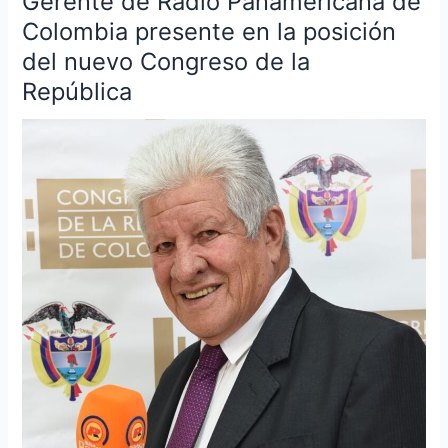
Gerente de Radio Panamericana de
Forero
Colombia presente en la posición
Guerrero,
del nuevo Congreso de la
Gerente
República
de
Radio
Panamericana
de
Colombia
presente
en
la
posición
del
nuevo
Congreso
de
la
República