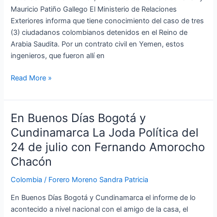
Mauricio Patiño Gallego El Ministerio de Relaciones
Exteriores informa que tiene conocimiento del caso de tres
(3) ciudadanos colombianos detenidos en el Reino de
Arabia Saudita. Por un contrato civil en Yemen, estos
ingenieros, que fueron allí en
Read More »
En Buenos Días Bogotá y
En
Buenos
Cundinamarca La Joda Política del
Días
24 de julio con Fernando Amorocho
Bogotá
Chacón
y
Cundinamarca
Colombia
/
Forero Moreno Sandra Patricia
La
Joda
En Buenos Días Bogotá y Cundinamarca el informe de lo
Política
acontecido a nivel nacional con el amigo de la casa, el