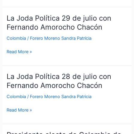
La Joda Política 29 de julio con
La
Joda
Fernando Amorocho Chacón
Política
Colombia
/
Forero Moreno Sandra Patricia
29
de
Read More »
julio
con
Fernando
Amorocho
La Joda Política 28 de julio con
La
Chacón
Joda
Fernando Amorocho Chacón
Política
Colombia
/
Forero Moreno Sandra Patricia
28
de
Read More »
julio
con
Fernando
Amorocho
Presidente