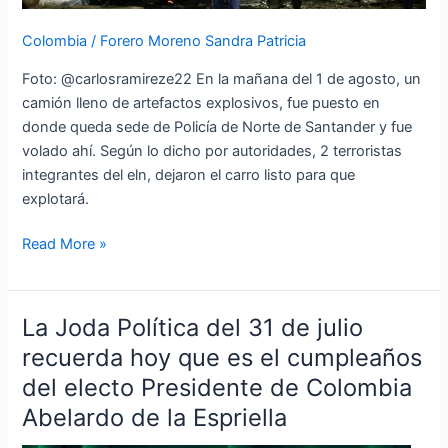
Colombia
/
Forero Moreno Sandra Patricia
Foto: @carlosramireze22 En la mañana del 1 de agosto, un
camión lleno de artefactos explosivos, fue puesto en
donde queda sede de Policía de Norte de Santander y fue
volado ahí. Según lo dicho por autoridades, 2 terroristas
integrantes del eln, dejaron el carro listo para que
explotará.
Read More »
La Joda Política del 31 de julio
La
Joda
recuerda hoy que es el cumpleaños
Política
del electo Presidente de Colombia
del
Abelardo de la Espriella
31
de