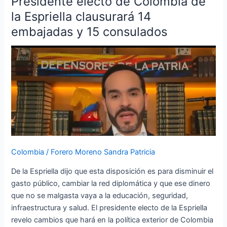
Presidente electo de Colombia de
Chacón
electo
la Espriella clausurará 14
de
embajadas y 15 consulados
Colombia
de
la
Espriella
clausurará
14
embajadas
y
15
consulados
Colombia
/
Forero Moreno Sandra Patricia
De la Espriella dijo que esta disposición es para disminuir el
gasto público, cambiar la red diplomática y que ese dinero
que no se malgasta vaya a la educación, seguridad,
infraestructura y salud. El presidente electo de la Espriella
revelo cambios que hará en la política exterior de Colombia