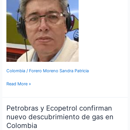
Fernando
Amorocho
Chacón
Colombia
/
Forero Moreno Sandra Patricia
Read More »
Petrobras y Ecopetrol confirman
Petrobras
y
nuevo descubrimiento de gas en
Ecopetrol
Colombia
confirman