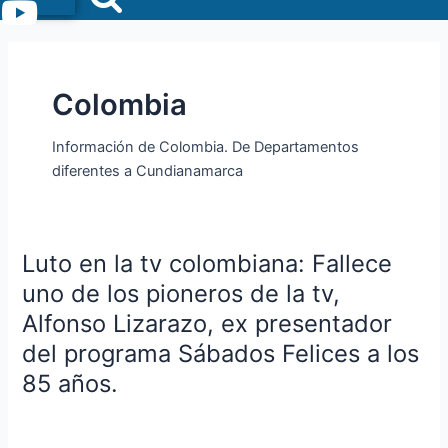
Menu
Colombia
Información de Colombia. De Departamentos
diferentes a Cundianamarca
Luto en la tv colombiana: Fallece
Luto
en
uno de los pioneros de la tv,
la
Alfonso Lizarazo, ex presentador
tv
del programa Sábados Felices a los
colombiana:
85 años.
Fallece
uno
de