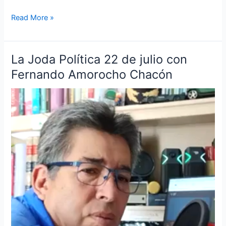
Colombia
Read More »
La Joda Política 22 de julio con
La
Joda
Fernando Amorocho Chacón
Política
22
de
julio
con
Fernando
Amorocho
Chacón