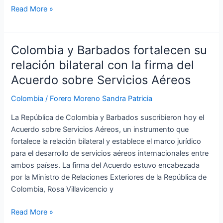
Read More »
Colombia y Barbados fortalecen su
Colombia
y
relación bilateral con la firma del
Barbados
Acuerdo sobre Servicios Aéreos
fortalecen
su
Colombia
/
Forero Moreno Sandra Patricia
relación
La República de Colombia y Barbados suscribieron hoy el
bilateral
Acuerdo sobre Servicios Aéreos, un instrumento que
con
fortalece la relación bilateral y establece el marco jurídico
la
para el desarrollo de servicios aéreos internacionales entre
firma
ambos países. La firma del Acuerdo estuvo encabezada
del
por la Ministro de Relaciones Exteriores de la República de
Acuerdo
Colombia, Rosa Villavicencio y
sobre
Servicios
Read More »
Aéreos