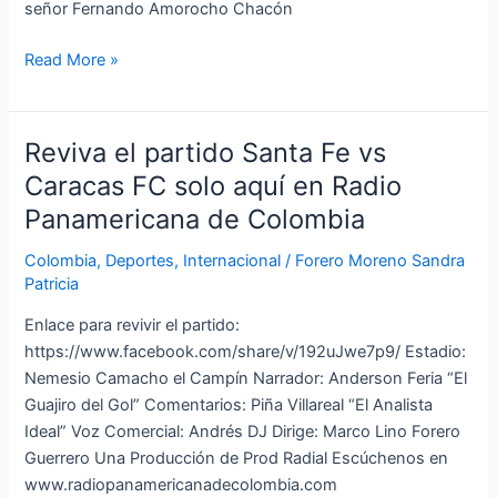
del
señor Fernando Amorocho Chacón
24
Read More »
de
julio
con
Fernando
Reviva el partido Santa Fe vs
Reviva
Amorocho
el
Caracas FC solo aquí en Radio
Chacón
partido
Panamericana de Colombia
Santa
Fe
Colombia
,
Deportes
,
Internacional
/
Forero Moreno Sandra
vs
Patricia
Caracas
Enlace para revivir el partido:
FC
https://www.facebook.com/share/v/192uJwe7p9/ Estadio:
solo
Nemesio Camacho el Campín Narrador: Anderson Feria “El
aquí
Guajiro del Gol” Comentarios: Piña Villareal “El Analista
en
Ideal” Voz Comercial: Andrés DJ Dirige: Marco Lino Forero
Radio
Guerrero Una Producción de Prod Radial Escúchenos en
Panamericana
www.radiopanamericanadecolombia.com
de