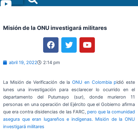
Menu
Misión de la ONU investigará militares
F
T
Y
a
w
o
c
i
u
e
t
t
abril 19, 2022
2:14 pm
b
t
u
o
e
b
o
r
e
La Misión de Verificación de la
ONU en Colombia p
idió este
lunes una investigación para esclarecer lo ocurrido en el
k
departamento del Putumayo (sur), donde murieron 11
personas en una operación del Ejército que el Gobierno afirma
que era contra disidencias de las FARC,
pero que la comunidad
asegura que eran lugareños e indígenas. Misión de la ONU
investigará militares