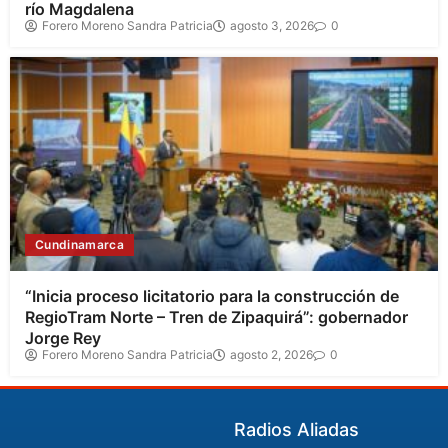
río Magdalena
Forero Moreno Sandra Patricia
agosto 3, 2026
0
Cundinamarca
“Inicia proceso licitatorio para la construcción de
RegioTram Norte – Tren de Zipaquirá”: gobernador
Jorge Rey
Forero Moreno Sandra Patricia
agosto 2, 2026
0
Radios Aliadas