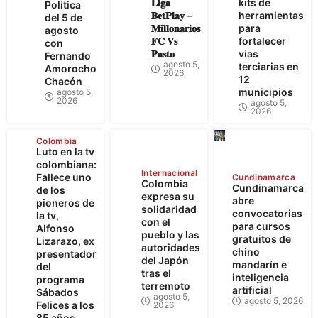
𝐋𝐢𝐠𝐚
kits de
Política
𝐁𝐞𝐭𝐏𝐥𝐚𝐲 –
herramientas
del 5 de
𝐌𝐢𝐥𝐥𝐨𝐧𝐚𝐫𝐢𝐨𝐬
para
agosto
𝐅𝐂 𝐕𝐬
fortalecer
con
𝐏𝐚𝐬𝐭𝐨
vías
Fernando
agosto 5,
terciarias en
Amorocho
2026
12
Chacón
municipios
agosto 5,
2026
agosto 5,
2026
Colombia
Luto en la tv
colombiana:
Internacional
Fallece uno
Cundinamarca
Colombia
Cundinamarca
de los
expresa su
abre
pioneros de
solidaridad
convocatorias
la tv,
con el
para cursos
Alfonso
pueblo y las
gratuitos de
Lizarazo, ex
autoridades
chino
presentador
del Japón
mandarín e
del
tras el
inteligencia
programa
terremoto
artificial
Sábados
agosto 5,
agosto 5, 2026
Felices a los
2026
85 años.