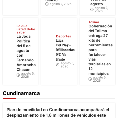
agosto
agosto 7, 2026
agosto 7,
2026
Tolima
Gobernación
Lo que
usted debe
del Tolima
saber
entrega 27
La Joda
Deportes
𝐋𝐢𝐠𝐚
kits de
Política
𝐁𝐞𝐭𝐏𝐥𝐚𝐲 –
herramientas
del 5 de
𝐌𝐢𝐥𝐥𝐨𝐧𝐚𝐫𝐢𝐨𝐬
para
agosto
𝐅𝐂 𝐕𝐬
fortalecer
con
𝐏𝐚𝐬𝐭𝐨
vías
Fernando
agosto 5,
terciarias en
Amorocho
2026
12
Chacón
municipios
agosto 5,
2026
agosto 5,
2026
Cundinamarca
Bogotá
Cundinamarca
Plan de movilidad en Cundinamarca acompañará el
desplazamiento de 1,8 millones de vehículos este