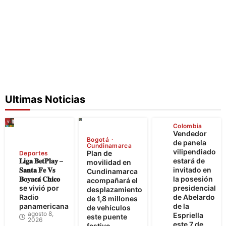
Ultimas Noticias
Colombia
Vendedor
Bogotá
de panela
Cundinamarca
vilipendiado
Plan de
Deportes
𝐋𝐢𝐠𝐚 𝐁𝐞𝐭𝐏𝐥𝐚𝐲 –
estará de
movilidad en
𝐒𝐚𝐧𝐭𝐚 𝐅𝐞 𝐕𝐬
invitado en
Cundinamarca
𝐁𝐨𝐲𝐚𝐜𝐚́ 𝐂𝐡𝐢𝐜𝐨
la posesión
acompañará el
se vivió por
presidencial
desplazamiento
Radio
de Abelardo
de 1,8 millones
panamericana
de la
de vehículos
agosto 8,
Espriella
este puente
2026
este 7 de
festivo