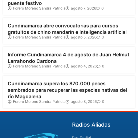
puente festivo
Forero Moreno Sandra Patricia
agosto 7, 2026
0
Cundinamarca
Cundinamarca abre convocatorias para cursos
gratuitos de chino mandarín e inteligencia artificial
Forero Moreno Sandra Patricia
agosto 5, 2026
0
Cundinamarca
Informe Cundinamarca 4 de agosto de Juan Helmut
Larrahondo Cardona
Forero Moreno Sandra Patricia
agosto 4, 2026
0
Cundinamarca
Cundinamarca supera los 870.000 peces
sembrados para recuperar las especies nativas del
río Magdalena
Forero Moreno Sandra Patricia
agosto 3, 2026
0
Radios Aliadas
Pro Radial