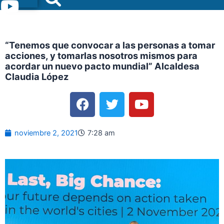
Menu
“Tenemos que convocar a las personas a tomar
acciones, y tomarlas nosotros mismos para
acordar un nuevo pacto mundial” Alcaldesa
Claudia López
F
T
Y
a
w
o
c
i
u
e
t
t
noviembre 2, 2021
7:28 am
b
t
u
o
e
b
o
r
e
k