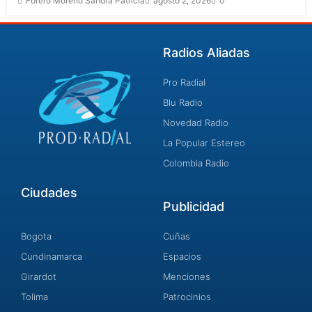
Forero Moreno Sandra Patricia
agosto 2, 2026
0
Radios Aliadas
Pro Radial
Blu Radio
Novedad Radio
La Popular Estereo
Colombia Radio
Ciudades
Publicidad
Bogota
Cuñas
Cundinamarca
Espacios
Girardot
Menciones
Tolima
Patrocinios