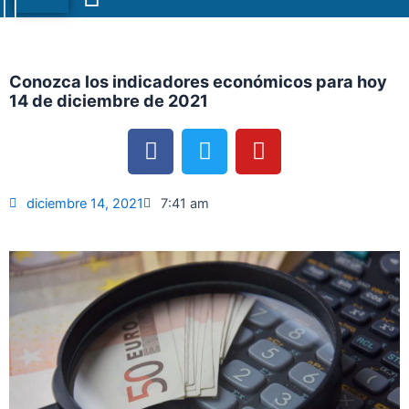
Menu
Conozca los indicadores económicos para hoy
14 de diciembre de 2021
F
T
Y
a
w
o
c
i
u
e
t
t
diciembre 14, 2021
7:41 am
b
t
u
o
e
b
o
r
e
k