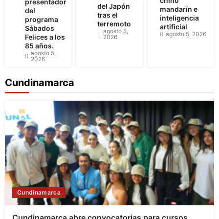
chino
presentador
del Japón
mandarín e
del
tras el
inteligencia
programa
terremoto
artificial
Sábados
agosto 5,
agosto 5, 2026
Felices a los
2026
85 años.
agosto 5,
2026
Cundinamarca
Cundinamarca
Cundinamarca abre convocatorias para cursos