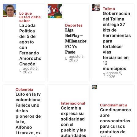
Tolima
Gobernación
Lo que
usted debe
del Tolima
saber
entrega 27
La Joda
Deportes
𝐋𝐢𝐠𝐚
kits de
Política
𝐁𝐞𝐭𝐏𝐥𝐚𝐲 –
herramientas
del 5 de
𝐌𝐢𝐥𝐥𝐨𝐧𝐚𝐫𝐢𝐨𝐬
para
agosto
𝐅𝐂 𝐕𝐬
fortalecer
con
𝐏𝐚𝐬𝐭𝐨
vías
Fernando
agosto 5,
terciarias en
Amorocho
2026
12
Chacón
municipios
agosto 5,
2026
agosto 5,
2026
Colombia
Luto en la tv
colombiana:
Internacional
Fallece uno
Cundinamarca
Colombia
Cundinamarca
de los
expresa su
abre
pioneros de
solidaridad
convocatorias
la tv,
con el
para cursos
Alfonso
pueblo y las
gratuitos de
Lizarazo, ex
autoridades