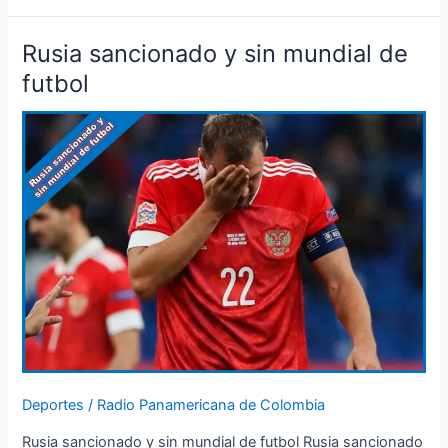
Rusia sancionado y sin mundial de
Rusia
sancionado
futbol
y
sin
mundial
de
futbol
Deportes
/
Radio Panamericana de Colombia
Rusia sancionado y sin mundial de futbol Rusia sancionado