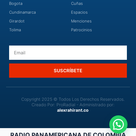
Bogota
Cuñas
Cundinamarca
Espacios
Girardot
Menciones
Tolima
Patrocinios
Email
SUSCRÍBETE
Copyright 2025 © Todos Los Derechos Reservados.
Creado Por: ProRadial - Administrado por:
alexrahirant.co
RADIO PANAMERICANA DE COLOMBIA