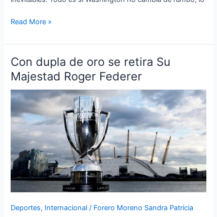
Read More »
Con dupla de oro se retira Su
Con
dupla
Majestad Roger Federer
de
oro
se
retira
Su
Majestad
Roger
Federer
Deportes
,
Internacional
/
Forero Moreno Sandra Patricia