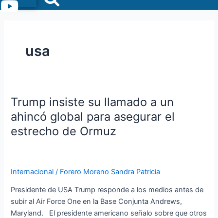
Menu
usa
Trump insiste su llamado a un
Trump
insiste
ahincó global para asegurar el
su
estrecho de Ormuz
llamado
a
un
ahincó
Internacional
/
Forero Moreno Sandra Patricia
global
Presidente de USA Trump responde a los medios antes de
para
subir al Air Force One en la Base Conjunta Andrews,
asegurar
Maryland. El presidente americano señalo sobre que otros
el