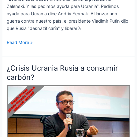
Zelenski. Y les pedimos ayuda para Ucrania”. Pedimos
ayuda para Ucrania dice Andriy Yermak. Al lanzar una
guerra contra nuestro país, el presidente Vladimir Putin dijo
que Rusia “desnazificaría” y liberaría
Read More »
¿Crisis Ucrania Rusia a consumir
¿Crisis
Ucrania
carbón?
Rusia
a
consumir
carbón?