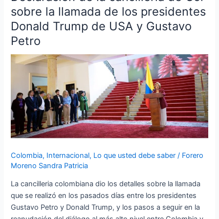
de
sobre la llamada de los presidentes
la
Donald Trump de USA y Gustavo
cancillería
Petro
de
Col
sobre
la
llamada
de
los
presidentes
Donald
Trump
Colombia
,
Internacional
,
Lo que usted debe saber
/
Forero
de
Moreno Sandra Patricia
USA
y
La cancilleria colombiana dio los detalles sobre la llamada
Gustavo
que se realizó en los pasados días entre los presidentes
Petro
Gustavo Petro y Donald Trump, y los pasos a seguir en la