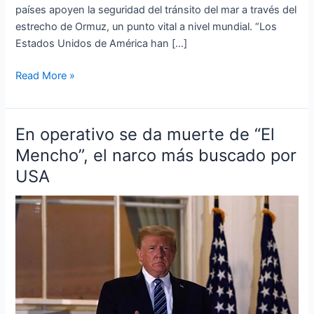
países apoyen la seguridad del tránsito del mar a través del
estrecho
estrecho de Ormuz, un punto vital a nivel mundial. “Los
de
Estados Unidos de América han […]
Ormuz
Read More »
En operativo se da muerte de “El
En
operativo
Mencho”, el narco más buscado por
se
USA
da
muerte
de
“El
Mencho”,
el
narco
más