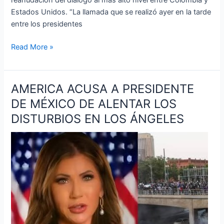
reanudación del diálogo al más alto nivel entre Colombia y
Estados Unidos. “La llamada que se realizó ayer en la tarde
entre los presidentes
Read More »
AMERICA ACUSA A PRESIDENTE
AMERICA
ACUSA
DE MÉXICO DE ALENTAR LOS
A
DISTURBIOS EN LOS ÁNGELES
PRESIDENTE
DE
MÉXICO
DE
ALENTAR
LOS
DISTURBIOS
EN
LOS