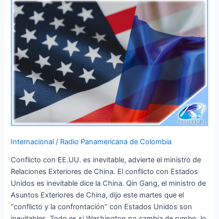
Estados
Unidos
es
inevitable
dice
la
China
Internacional
/
Radio Panamericana de Colombia
Conflicto con EE.UU. es inevitable, advierte el ministro de
Relaciones Exteriores de China. El conflicto con Estados
Unidos es inevitable dice la China. Qin Gang, el ministro de
Asuntos Exteriores de China, dijo este martes que el
“conflicto y la confrontación” con Estados Unidos son
inevitables. Todo es si Washington no cambia de rumbo, lo