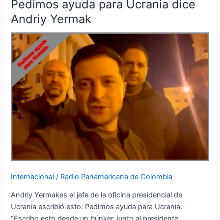
Pedimos ayuda para Ucrania dice
Pedimos
ayuda
Andriy Yermak
para
Ucrania
dice
Andriy
Yermak
Internacional
/
Radio Panamericana de Colombia
Andriy Yermakes el jefe de la oficina presidencial de
Ucrania escribió esto: Pedimos ayuda para Ucrania.
“Escribo esto desde un búnker, junto al presidente