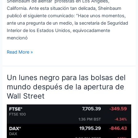
Sheinbaum de alentar protestas en Los Ángeles,
California. Ante esta situación tan delicada, Sheinbaum
publicó el siguiente comunicado: “Hace unos momentos,
ante una pregunta de un medio, la secretaria de Seguridad
Interior de los Estados Unidos, equivocadamente
mencionó
Read More »
Un lunes negro para las bolsas del
Un
lunes
mundo después de la apertura de
negro
Wall Street
para
las
bolsas
del
mundo
después