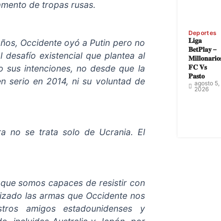
amento de tropas rusas.
Deportes
𝐋𝐢𝐠𝐚
años, Occidente oyó a Putin pero no
𝐁𝐞𝐭𝐏𝐥𝐚𝐲 –
 desafío existencial que plantea al
𝐌𝐢𝐥𝐥𝐨𝐧𝐚𝐫𝐢𝐨
𝐅𝐂 𝐕𝐬
 sus intenciones, no desde que la
𝐏𝐚𝐬𝐭𝐨
n serio en 2014, ni su voluntad de
agosto 5,
2026
 no se trata solo de Ucrania. El
que somos capaces de resistir con
ilizado las armas que Occidente nos
tros amigos estadounidenses y