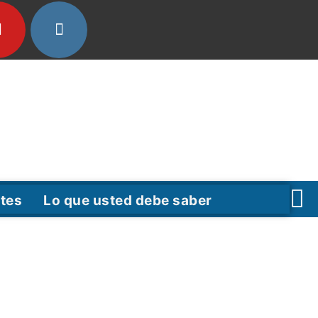
tes
Lo que usted debe saber
F
T
Y
a
w
o