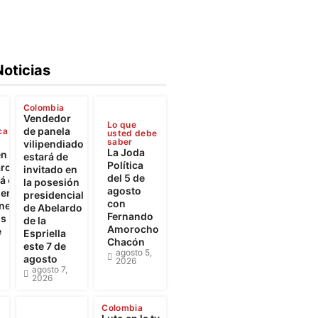
Noticias
Colombia
Vendedor
Lo que
de panela
ca
usted debe
saber
vilipendiado
La Joda
en
estará de
Política
rca
invitado en
del 5 de
 el
la posesión
agosto
iento
presidencial
con
ones
de Abelardo
Fernando
os
de la
Amorocho
e
Espriella
Chacón
este 7 de
agosto 5,
agosto
2026
agosto 7,
2026
Colombia