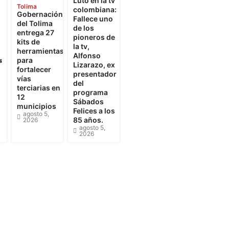
Luto en la tv
Tolima
colombiana:
Gobernación
Fallece uno
del Tolima
de los
entrega 27
pioneros de
kits de
la tv,
herramientas
Alfonso

para
Lizarazo, ex
fortalecer
presentador
vías
del
terciarias en
programa
12
Sábados
municipios
Felices a los
agosto 5,
85 años.
2026
agosto 5,
2026