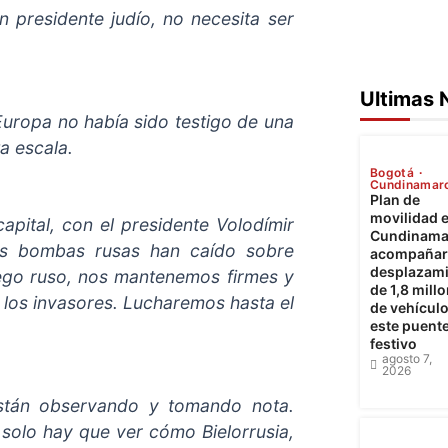
 presidente judío, no necesita ser
Ultimas 
Europa no había sido testigo de una
ta escala.
Bogotá
Cundinamar
Plan de
movilidad 
apital, con el presidente Volodímir
Cundinama
las bombas rusas han caído sobre
acompañará
desplazam
uego ruso, nos mantenemos firmes y
de 1,8 mill
 los invasores. Lucharemos hasta el
de vehícul
este puent
festivo
agosto 7,
2026
están observando y tomando nota.
 solo hay que ver cómo Bielorrusia,