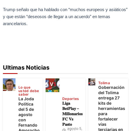
Trump señalo que ha hablado con “muchos europeos y asiáticos”
y que están “deseosos de llegar a un acuerdo” en temas
arancelarios.
Ultimas Noticias
Tolima
Gobernación
Lo que
usted debe
del Tolima
saber
entrega 27
La Joda
Deportes
𝐋𝐢𝐠𝐚
kits de
Política
𝐁𝐞𝐭𝐏𝐥𝐚𝐲 –
herramientas
del 5 de
𝐌𝐢𝐥𝐥𝐨𝐧𝐚𝐫𝐢𝐨𝐬
para
agosto
𝐅𝐂 𝐕𝐬
fortalecer
con
𝐏𝐚𝐬𝐭𝐨
vías
Fernando
agosto 5,
terciarias en
Amorocho