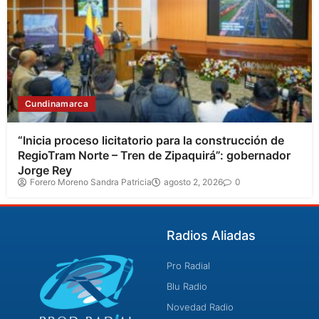
Cundinamarca
“Inicia proceso licitatorio para la construcción de
RegioTram Norte – Tren de Zipaquirá”: gobernador
Jorge Rey
Forero Moreno Sandra Patricia
agosto 2, 2026
0
Radios Aliadas
Pro Radial
Blu Radio
Novedad Radio