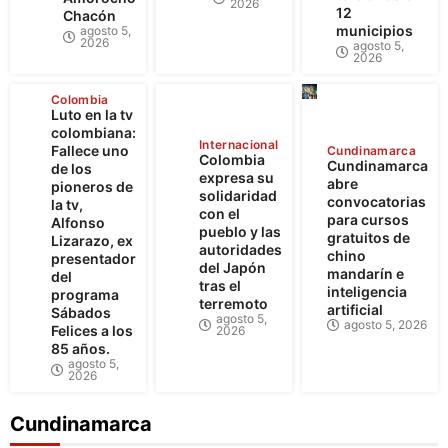
2026
12
Chacón
municipios
agosto 5,
2026
agosto 5,
2026
Colombia
Luto en la tv
colombiana:
Internacional
Fallece uno
Cundinamarca
Colombia
Cundinamarca
de los
expresa su
abre
pioneros de
solidaridad
convocatorias
la tv,
con el
para cursos
Alfonso
pueblo y las
gratuitos de
Lizarazo, ex
autoridades
chino
presentador
del Japón
mandarín e
del
tras el
inteligencia
programa
terremoto
artificial
Sábados
agosto 5,
agosto 5, 2026
Felices a los
2026
85 años.
agosto 5,
2026
Cundinamarca