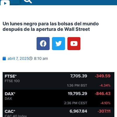
Menu
Un lunes negro para las bolsas del mundo
después de la apertura de Wall Street
F
T
Y
a
w
o
c
i
u
e
t
t
abril 7, 2025
8:10 am
b
t
u
o
e
b
o
r
e
k