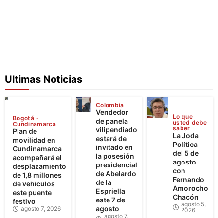
Ultimas Noticias
Colombia
Vendedor
Lo que
Bogotá
de panela
usted debe
Cundinamarca
saber
vilipendiado
Plan de
La Joda
estará de
movilidad en
Política
invitado en
Cundinamarca
del 5 de
la posesión
acompañará el
agosto
presidencial
desplazamiento
con
de Abelardo
de 1,8 millones
Fernando
de la
de vehículos
Amorocho
Espriella
este puente
Chacón
este 7 de
festivo
agosto 5,
agosto
agosto 7, 2026
2026
agosto 7,