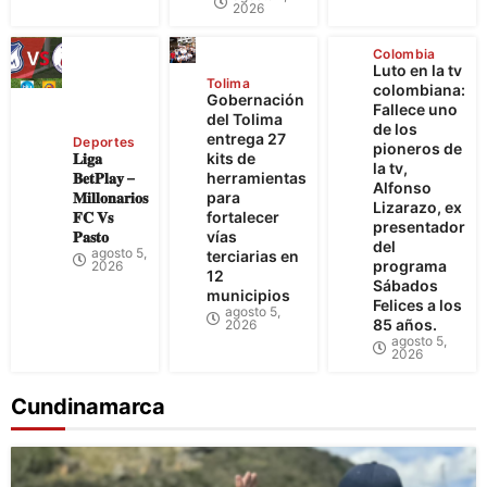
2026
Colombia
Luto en la tv
Tolima
colombiana:
Gobernación
Fallece uno
del Tolima
de los
entrega 27
Deportes
pioneros de
𝐋𝐢𝐠𝐚
kits de
la tv,
𝐁𝐞𝐭𝐏𝐥𝐚𝐲 –
herramientas
Alfonso
𝐌𝐢𝐥𝐥𝐨𝐧𝐚𝐫𝐢𝐨𝐬
para
Lizarazo, ex
𝐅𝐂 𝐕𝐬
fortalecer
presentador
𝐏𝐚𝐬𝐭𝐨
vías
del
agosto 5,
terciarias en
programa
2026
12
Sábados
municipios
Felices a los
agosto 5,
85 años.
2026
agosto 5,
2026
Cundinamarca