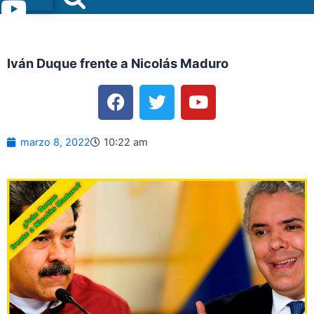
Menu
Iván Duque frente a Nicolás Maduro
F
T
Y
a
w
o
c
i
u
e
t
t
marzo 8, 2022
10:22 am
b
t
u
o
e
b
o
r
e
k