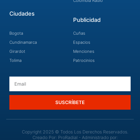
Colombia Radio
Ciudades
Publicidad
Bogota
Cuñas
Cundinamarca
Espacios
Girardot
Menciones
Tolima
Patrocinios
Email
SUSCRÍBETE
Copyright 2025 © Todos Los Derechos Reservados.
Creado Por: ProRadial - Administrado por: