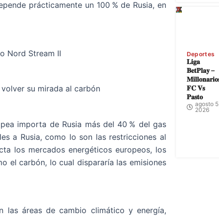
epende prácticamente un 100 % de Rusia, en
o Nord Stream II
Deportes
𝐋𝐢𝐠𝐚
𝐁𝐞𝐭𝐏𝐥𝐚𝐲 –
𝐌𝐢𝐥𝐥𝐨𝐧𝐚𝐫𝐢𝐨
𝐅𝐂 𝐕𝐬
e volver su mirada al carbón
𝐏𝐚𝐬𝐭𝐨
agosto 5
2026
opea importa de Rusia más del 40 % del gas
es a Rusia, como lo son las restricciones al
cta los mercados energéticos europeos, los
o el carbón, lo cual dispararía las emisiones
n las áreas de cambio climático y energía,