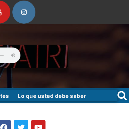
tes
Lo que usted debe saber
F
T
Y
a
w
o