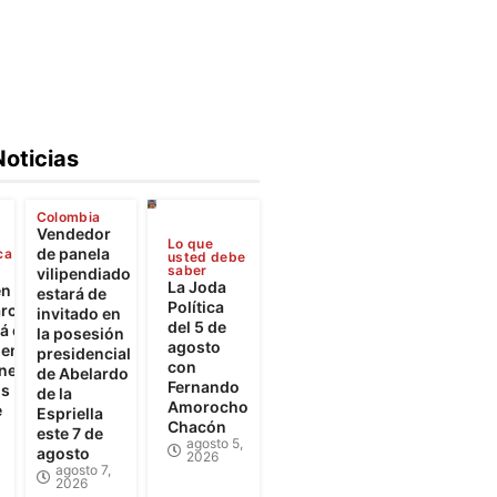
Noticias
Colombia
Vendedor
Lo que
de panela
ca
usted debe
saber
vilipendiado
La Joda
en
estará de
Política
rca
invitado en
del 5 de
 el
la posesión
agosto
iento
presidencial
con
ones
de Abelardo
Fernando
os
de la
Amorocho
e
Espriella
Chacón
este 7 de
agosto 5,
agosto
2026
agosto 7,
2026