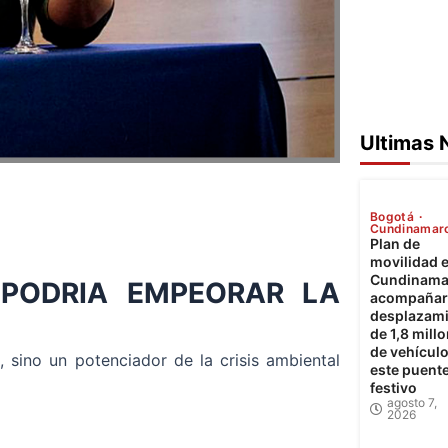
Ultimas 
Bogotá
Cundinamar
Plan de
movilidad 
Cundinama
 PODRIA EMPEORAR LA
acompañará
desplazam
de 1,8 mill
de vehícul
 sino un potenciador de la crisis ambiental
este puent
festivo
agosto 7,
2026