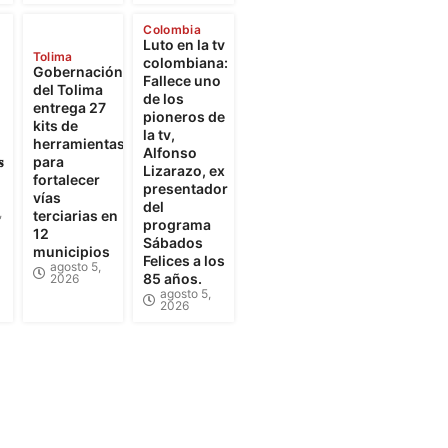
Colombia
Luto en la tv
Tolima
colombiana:
Gobernación
Fallece uno
del Tolima
de los
entrega 27
pioneros de
kits de
la tv,
herramientas
Alfonso

para
Lizarazo, ex
fortalecer
presentador
vías
del
,
terciarias en
programa
12
Sábados
municipios
Felices a los
agosto 5,
85 años.
2026
agosto 5,
2026