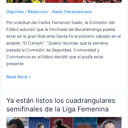
Liga
Deportes
/
Redaccion - Radio Panamericana
BetPlay
Por solicitud del Carlos Fernando Galán, la Comisión del
Fútbol autorizó que la hinchada del Bucaramanga pueda
estar en la gran final ante Santa Fe el próximo sábado en el
estadio “El Campín”. “Quiero recordar que la semana
pasada la Comisión de Seguridad, Comunidad y
Convivencia en el fútbol decidió que si podía estar
presente
Read More »
Ya están listos los cuadrangulares
Ya
están
semifinales de la Liga Femenina
listos
los
cuadrangulares