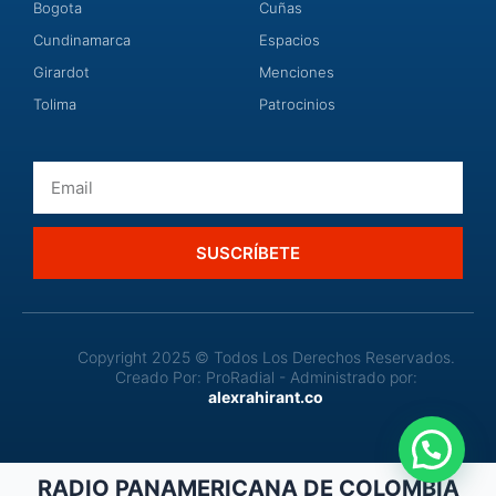
Bogota
Cuñas
Cundinamarca
Espacios
Girardot
Menciones
Tolima
Patrocinios
Email
SUSCRÍBETE
Copyright 2025 © Todos Los Derechos Reservados.
Creado Por: ProRadial - Administrado por:
alexrahirant.co
RADIO PANAMERICANA DE COLOMBIA