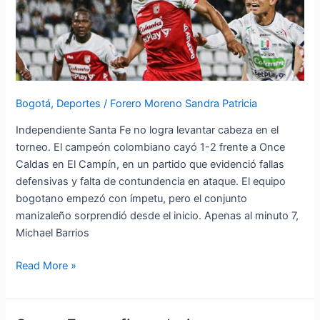
Caldas
respira
en
la
Liga
BetPlay.
Bogotá
,
Deportes
/
Forero Moreno Sandra Patricia
Independiente Santa Fe no logra levantar cabeza en el
torneo. El campeón colombiano cayó 1-2 frente a Once
Caldas en El Campín, en un partido que evidenció fallas
defensivas y falta de contundencia en ataque. El equipo
bogotano empezó con ímpetu, pero el conjunto
manizaleño sorprendió desde el inicio. Apenas al minuto 7,
Michael Barrios
Read More »