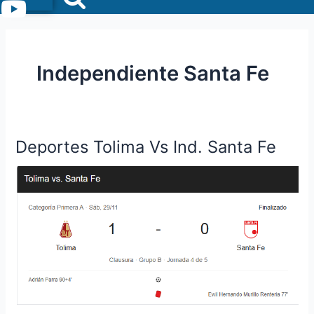
Menu
Independiente Santa Fe
Deportes Tolima Vs Ind. Santa Fe
Deportes
Tolima
Vs
Ind.
Santa
Fe