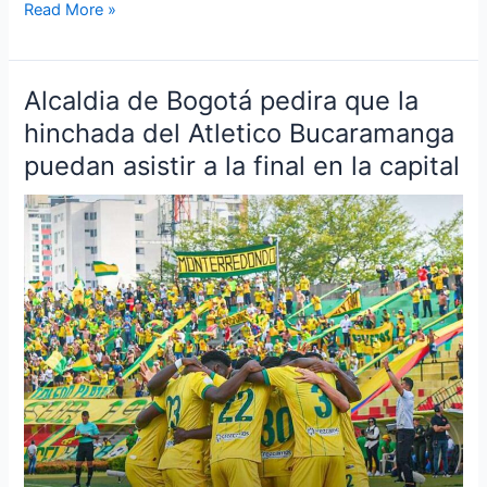
Read More »
Alcaldia de Bogotá pedira que la
Alcaldia
de
hinchada del Atletico Bucaramanga
Bogotá
puedan asistir a la final en la capital
pedira
que
la
hinchada
del
Atletico
Bucaramanga
puedan
asistir
a
la
final