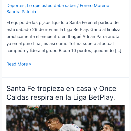
Deportes
,
Lo que usted debe saber
/
Forero Moreno
Sandra Patricia
El equipo de los pijaos liquido a Santa Fe en el partido de
este sábado 29 de nov en la Liga BetPlay: Ganó al finalizar
prácticamente el encuentro en Ibagué Adrián Parra anota
ya en el puro final, es así como Tolima supera al actual
campeón y lídera el grupo B con 10 puntos, quedando […]
Read More »
Santa Fe tropieza en casa y Once
Santa
Fe
Caldas respira en la Liga BetPlay.
tropieza
en
casa
y
Once