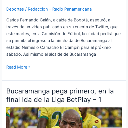
en
la
Deportes
/
Redaccion - Radio Panamericana
capital
Carlos Fernando Galán, alcalde de Bogotá, aseguró, a
través de un video publicado en su cuenta de Twitter, que
este martes, en la Comisión de Fútbol, la ciudad pedirá que
se permita el ingreso a la hinchada de Bucaramanga al
estadio Nemesio Camacho El Campín para el próximo
sábado. Asi mismo el alcalde de Bucaramanga
Read More »
Bucaramanga pega primero, en la
Bucaramanga
pega
final ida de la Liga BetPlay – 1
primero,
en
la
final