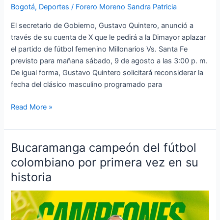
Bogotá
,
Deportes
/
Forero Moreno Sandra Patricia
El secretario de Gobierno, Gustavo Quintero, anunció a
través de su cuenta de X que le pedirá a la Dimayor aplazar
el partido de fútbol femenino Millonarios Vs. Santa Fe
previsto para mañana sábado, 9 de agosto a las 3:00 p. m.
De igual forma, Gustavo Quintero solicitará reconsiderar la
fecha del clásico masculino programado para
Read More »
Bucaramanga campeón del fútbol
Bucaramanga
campeón
colombiano por primera vez en su
del
historia
fútbol
colombiano
por
primera