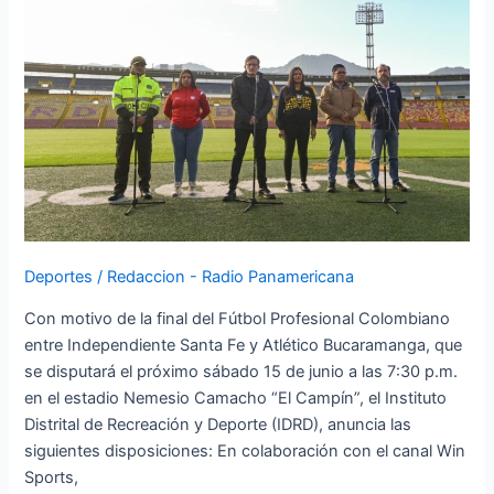
del
Fútbol
Profesional
Colombiano
entre
Independiente
Santa
Fe
y
Atlético
Bucaramanga
Deportes
/
Redaccion - Radio Panamericana
Con motivo de la final del Fútbol Profesional Colombiano
entre Independiente Santa Fe y Atlético Bucaramanga, que
se disputará el próximo sábado 15 de junio a las 7:30 p.m.
en el estadio Nemesio Camacho “El Campín”, el Instituto
Distrital de Recreación y Deporte (IDRD), anuncia las
siguientes disposiciones: En colaboración con el canal Win
Sports,