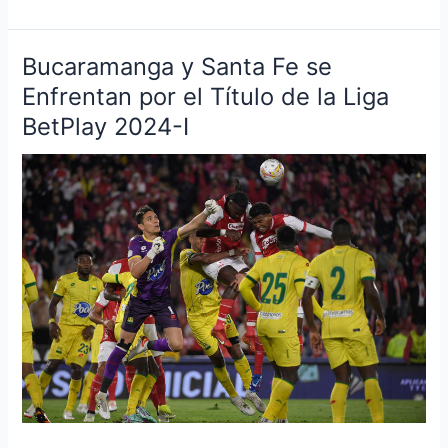
Bucaramanga y Santa Fe se
Bucaramanga
y
Enfrentan por el Título de la Liga
Santa
BetPlay 2024-I
Fe
se
Enfrentan
por
el
Título
de
la
Liga
BetPlay
2024-
I