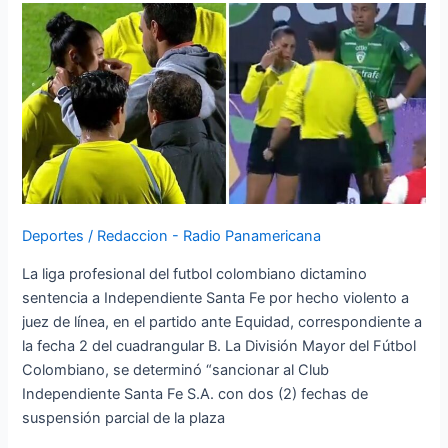
Santa
Fe
por
agresión
a
juez
de
línea
Deportes
/
Redaccion - Radio Panamericana
La liga profesional del futbol colombiano dictamino
sentencia a Independiente Santa Fe por hecho violento a
juez de línea, en el partido ante Equidad, correspondiente a
la fecha 2 del cuadrangular B. La División Mayor del Fútbol
Colombiano, se determinó “sancionar al Club
Independiente Santa Fe S.A. con dos (2) fechas de
suspensión parcial de la plaza