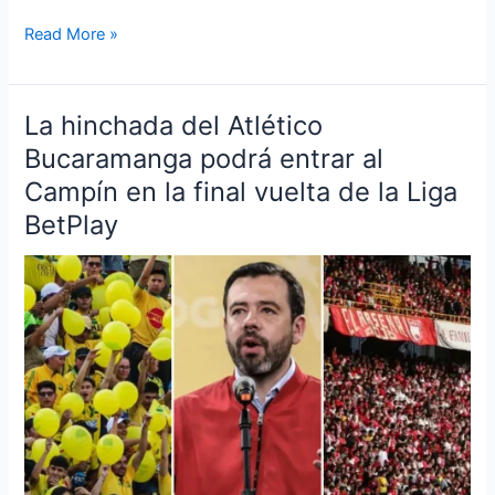
Read More »
La hinchada del Atlético
La
hinchada
Bucaramanga podrá entrar al
del
Campín en la final vuelta de la Liga
Atlético
BetPlay
Bucaramanga
podrá
entrar
al
Campín
en
la
final
vuelta
de
la