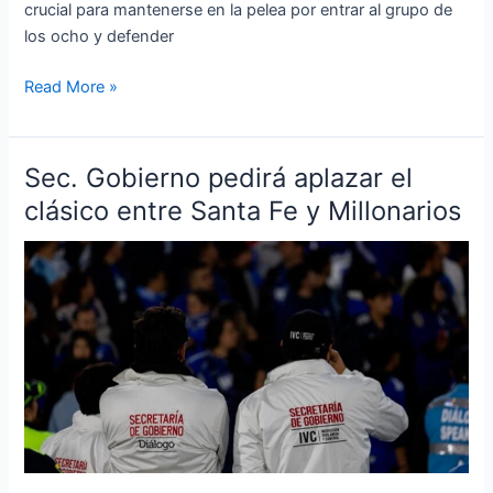
crucial para mantenerse en la pelea por entrar al grupo de
los ocho y defender
Read More »
Sec. Gobierno pedirá aplazar el
Sec.
Gobierno
clásico entre Santa Fe y Millonarios
pedirá
aplazar
el
clásico
entre
Santa
Fe
y
Millonarios