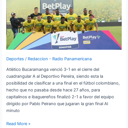
son
los
finalistas
de
liga
BetPlay
2024
Deportes
/
Redaccion - Radio Panamericana
Atlético Bucaramanga venció 3-1 en el cierre del
cuadrangular A al Deportivo Pereira, siendo esta la
posibilidad de clasificar a una final en el fútbol colombiano,
hecho que no pasaba desde hace 27 años, para
capitalinos e ibaguereños finalizó 2-1 a favor del equipo
dirigido por Pablo Peirano que jugaran la gran final Al
minuto
Read More »