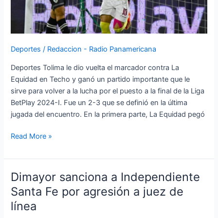
con
Once
Caldas
Deportes
/
Redaccion - Radio Panamericana
Deportes Tolima le dio vuelta el marcador contra La
Equidad en Techo y ganó un partido importante que le
sirve para volver a la lucha por el puesto a la final de la Liga
BetPlay 2024-I. Fue un 2-3 que se definió en la última
jugada del encuentro. En la primera parte, La Equidad pegó
Read More »
Dimayor sanciona a Independiente
Dimayor
sanciona
Santa Fe por agresión a juez de
a
línea
Independiente