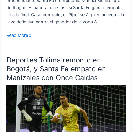
Independiente Santa Fe en el estadio Manuel Murillo Toro
de Ibagué. El panorama es así; si Santa Fe gana o empata,
irá a la final. Caso contrario, el ‘Pijao’ será quien acceda a la
llave definitiva contra el ganador de la zona A.
Read More »
Deportes Tolima remonto en
Deportes
Tolima
Bogotá, y Santa Fe empato en
remonto
Manizales con Once Caldas
en
Bogotá,
y
Santa
Fe
empato
en
Manizales