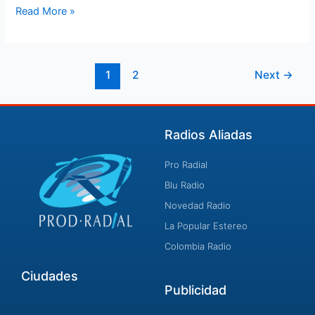
Read More »
1
2
Next
→
Radios Aliadas
Pro Radial
Blu Radio
Novedad Radio
La Popular Estereo
Colombia Radio
Ciudades
Publicidad