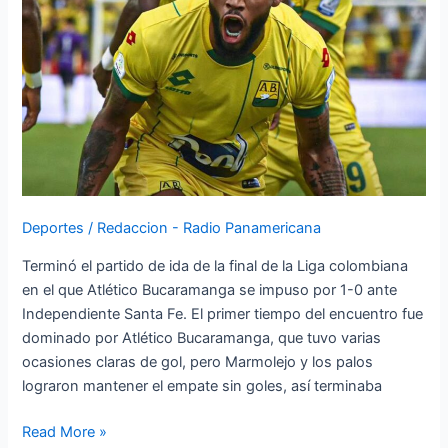
ida
de
la
Liga
BetPlay
–
1
Deportes
/
Redaccion - Radio Panamericana
Terminó el partido de ida de la final de la Liga colombiana
en el que Atlético Bucaramanga se impuso por 1-0 ante
Independiente Santa Fe. El primer tiempo del encuentro fue
dominado por Atlético Bucaramanga, que tuvo varias
ocasiones claras de gol, pero Marmolejo y los palos
lograron mantener el empate sin goles, así terminaba
Read More »