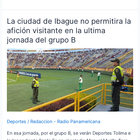
La ciudad de Ibague no permitira la
La
ciudad
afición visitante en la ultima
de
jornada del grupo B
Ibague
no
permitira
la
afición
visitante
en
la
ultima
jornada
del
Deportes
/
Redaccion - Radio Panamericana
grupo
B
En esa jornada, por el grupo B, se verán Deportes Tolima e