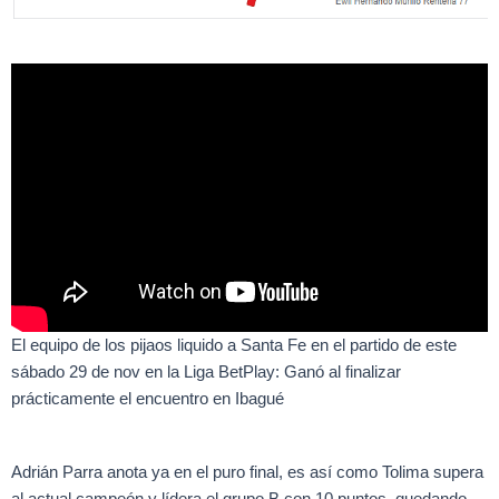
El equipo de los pijaos liquido a Santa Fe en el partido de este
sábado 29 de nov en la Liga BetPlay: Ganó al finalizar
prácticamente el encuentro en Ibagué
Adrián Parra anota ya en el puro final, es así como Tolima supera
al actual campeón y lídera el grupo B con 10 puntos, quedando