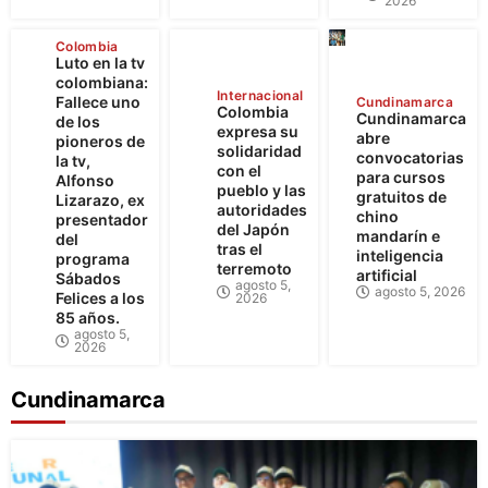
2026
Colombia
Luto en la tv
colombiana:
Internacional
Fallece uno
Cundinamarca
Colombia
Cundinamarca
de los
expresa su
abre
pioneros de
solidaridad
convocatorias
la tv,
con el
para cursos
Alfonso
pueblo y las
gratuitos de
Lizarazo, ex
autoridades
chino
presentador
del Japón
mandarín e
del
tras el
inteligencia
programa
terremoto
artificial
Sábados
agosto 5,
agosto 5, 2026
Felices a los
2026
85 años.
agosto 5,
2026
Cundinamarca