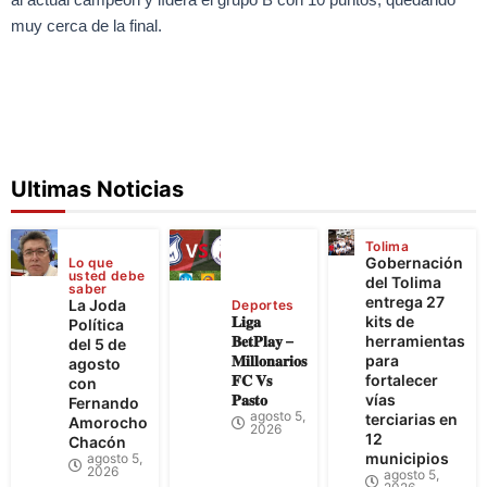
muy cerca de la final.
Ultimas Noticias
Tolima
Gobernación
Lo que
usted debe
del Tolima
saber
entrega 27
La Joda
Deportes
𝐋𝐢𝐠𝐚
kits de
Política
𝐁𝐞𝐭𝐏𝐥𝐚𝐲 –
herramientas
del 5 de
𝐌𝐢𝐥𝐥𝐨𝐧𝐚𝐫𝐢𝐨𝐬
para
agosto
𝐅𝐂 𝐕𝐬
fortalecer
con
𝐏𝐚𝐬𝐭𝐨
vías
Fernando
agosto 5,
terciarias en
Amorocho
2026
12
Chacón
municipios
agosto 5,
2026
agosto 5,