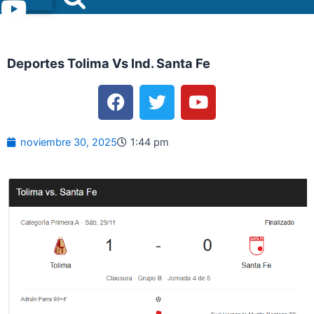
Menu
Deportes Tolima Vs Ind. Santa Fe
F
T
Y
a
w
o
c
i
u
e
t
t
noviembre 30, 2025
1:44 pm
b
t
u
o
e
b
o
r
e
k