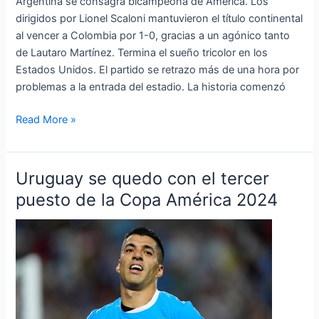
Argentina se consagra bicampeona de América. Los
dirigidos por Lionel Scaloni mantuvieron el título continental
al vencer a Colombia por 1-0, gracias a un agónico tanto
de Lautaro Martínez. Termina el sueño tricolor en los
Estados Unidos. El partido se retrazo más de una hora por
problemas a la entrada del estadio. La historia comenzó
Read More »
Uruguay se quedo con el tercer
Uruguay
se
puesto de la Copa América 2024
quedo
con
el
tercer
puesto
de
la