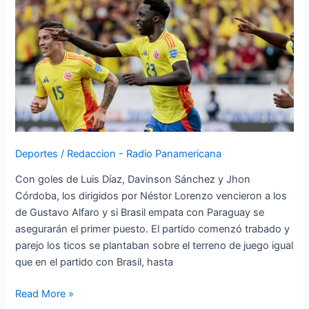
Rica
y
se
clasifica
a
los
cuartos
de
final
Deportes
/
Redaccion - Radio Panamericana
de
la
Con goles de Luis Díaz, Davinson Sánchez y Jhon
Copa
Córdoba, los dirigidos por Néstor Lorenzo vencieron a los
América
de Gustavo Alfaro y si Brasil empata con Paraguay se
asegurarán el primer puesto. El partido comenzó trabado y
parejo los ticos se plantaban sobre el terreno de juego igual
que en el partido con Brasil, hasta
Read More »