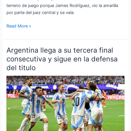
terreno de juego porque James Rodríguez, vio la amarilla
por parte del juez central y se veía
Read More »
Argentina llega a su tercera final
Argentina
llega
consecutiva y sigue en la defensa
a
del titulo
su
tercera
final
consecutiva
y
sigue
en
la
defensa