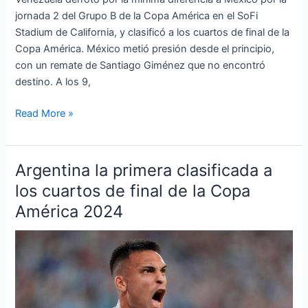
jornada 2 del Grupo B de la Copa América en el SoFi
Stadium de California, y clasificó a los cuartos de final de la
Copa América. México metió presión desde el principio,
con un remate de Santiago Giménez que no encontró
destino. A los 9,
Read More »
Argentina la primera clasificada a
Argentina
la
los cuartos de final de la Copa
primera
América 2024
clasificada
a
los
cuartos
de
final