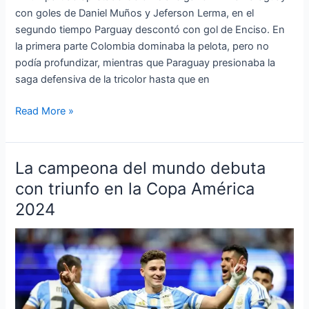
con goles de Daniel Muños y Jeferson Lerma, en el
segundo tiempo Parguay descontó con gol de Enciso. En
la primera parte Colombia dominaba la pelota, pero no
podía profundizar, mientras que Paraguay presionaba la
saga defensiva de la tricolor hasta que en
Read More »
La campeona del mundo debuta
La
campeona
con triunfo en la Copa América
del
2024
mundo
debuta
con
triunfo
en
la