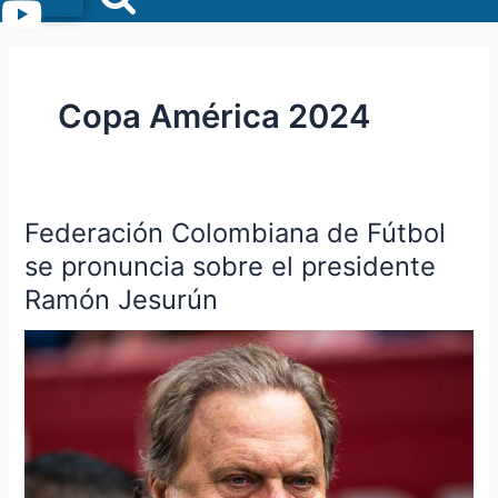
Menu
Copa América 2024
Federación Colombiana de Fútbol
Federación
Colombiana
se pronuncia sobre el presidente
de
Ramón Jesurún
Fútbol
se
pronuncia
sobre
el
presidente
Ramón
Jesurún