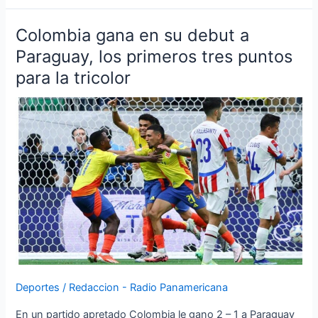
Colombia gana en su debut a
Colombia
gana
Paraguay, los primeros tres puntos
en
para la tricolor
su
debut
a
Paraguay,
los
primeros
tres
puntos
para
la
tricolor
Deportes
/
Redaccion - Radio Panamericana
En un partido apretado Colombia le gano 2 – 1 a Paraguay