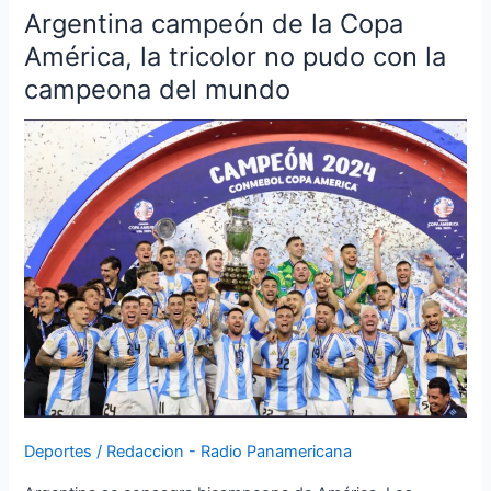
Argentina campeón de la Copa
Argentina
campeón
América, la tricolor no pudo con la
de
campeona del mundo
la
Copa
América,
la
tricolor
no
pudo
con
la
campeona
del
mundo
Deportes
/
Redaccion - Radio Panamericana