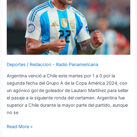
de
la
Copa
América
2024
Deportes
/
Redaccion - Radio Panamericana
Argentina venció a Chile este martes por 1 a 0 por la
segunda fecha del Grupo A de la Copa América 2024, con
un agónico gol de goleador de Lautaro Martínez para sellar
el pasaje a la siguiente ronda del certamen. Argentina fue
superior a Chile durante la mayor parte del partido, aunque
no se
Read More »