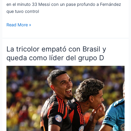
en el minuto 33 Messi con un pase profundo a Fernández
que tuvo control
Read More »
La tricolor empató con Brasil y
La
tricolor
queda como líder del grupo D
empató
con
Brasil
y
queda
como
líder
del
grupo
D