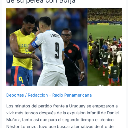
de su pelea con Borja
explica
qué
paso
luego
de
su
pelea
con
Borja
Deportes
/
Redaccion - Radio Panamericana
Los minutos del partido frente a Uruguay se empezaron a
vivir más tensos después de la expulsión infantil de Daniel
Muñoz, tanto así que para el segundo tiempo el técnico
Néstor Lorenzo, tuvo que buscar alternativas dentro del