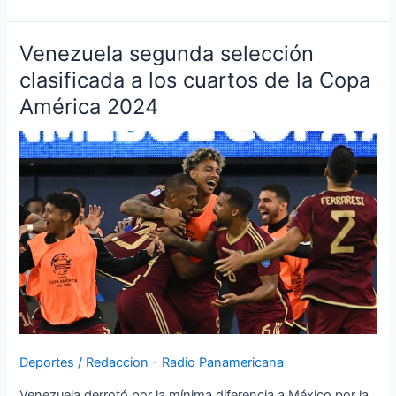
Venezuela segunda selección
Venezuela
segunda
clasificada a los cuartos de la Copa
selección
América 2024
clasificada
a
los
cuartos
de
la
Copa
América
2024
Deportes
/
Redaccion - Radio Panamericana
Venezuela derrotó por la mínima diferencia a México por la