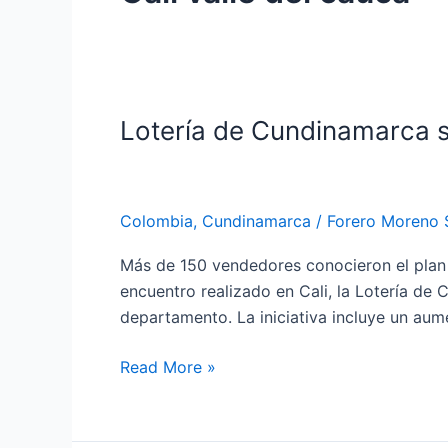
Lotería de Cundinamarca se
Lotería
de
Cundinamarca
se
Colombia
,
Cundinamarca
/
Forero Moreno S
la
juega
Más de 150 vendedores conocieron el plan
por
encuentro realizado en Cali, la Lotería de
su
departamento. La iniciativa incluye un aum
red
de
Read More »
ventas
en
el