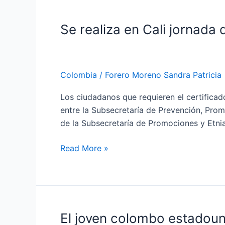
Valle
del
Se realiza en Cali jornada
Se
Cauca
realiza
en
Cali
Colombia
/
Forero Moreno Sandra Patricia
jornada
de
Los ciudadanos que requieren el certificad
entrega
entre la Subsecretaría de Prevención, Prom
de
de la Subsecretaría de Promociones y Etnias
certificados
de
Read More »
discapacidad
El joven colombo estadoun
El