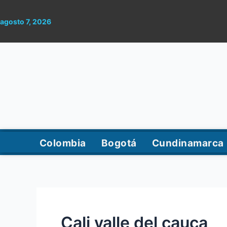
Ir
al
agosto 7, 2026
contenido
Colombia
Bogotá
Cundinamarca
Cali valle del cauca