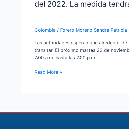
próximo
del
del 2022. La medida tendrá
martes
sur
22
de
de
Cali;
Colombia
/
Forero Moreno Sandra Patricia
noviembre,
ya
se
había
Las autoridades esperan que alrededor de 7
llevará
sido
transitar. El próximo martes 22 de noviemb
acabo
víctima
7:00 a.m. hasta las 7:00 p.m.
el
de
segundo
un
Read More »
día
ataque
sin
armado
carro
años
y
atrás.
sin
moto
del
2022.