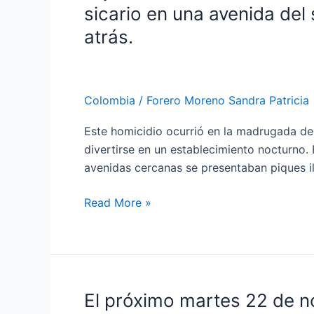
joven
sicario en una avenida del
colombo
atrás.
estadounidense
que
murió
hace
Colombia
/
Forero Moreno Sandra Patricia
pocos
Este homicidio ocurrió en la madrugada del
días,
divertirse en un establecimiento nocturno.
tras
avenidas cercanas se presentaban piques il
ser
asesinado
Read More »
por
un
sicario
en
una
El próximo martes 22 de no
El
avenida