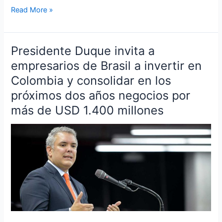
Read More »
Presidente Duque invita a
Presidente
Duque
empresarios de Brasil a invertir en
invita
Colombia y consolidar en los
a
próximos dos años negocios por
empresarios
más de USD 1.400 millones
de
Brasil
a
invertir
en
Colombia
y
consolidar
en
los