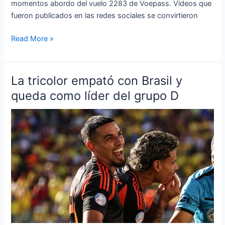
momentos abordo del vuelo 2283 de Voepass. Videos que
vuelo’
fueron publicados en las redes sociales se convirtieron
Read More »
La tricolor empató con Brasil y
La
tricolor
queda como líder del grupo D
empató
con
Brasil
y
queda
como
líder
del
grupo
D