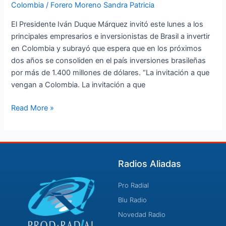
Colombia
/
Forero Moreno Sandra Patricia
próximos
dos
El Presidente Iván Duque Márquez invitó este lunes a los
años
principales empresarios e inversionistas de Brasil a invertir
negocios
en Colombia y subrayó que espera que en los próximos
por
dos años se consoliden en el país inversiones brasileñas
más
por más de 1.400 millones de dólares. “La invitación a que
de
vengan a Colombia. La invitación a que
USD
1.400
Read More »
millones
Radios Aliadas
Pro Radial
Blu Radio
Novedad Radio