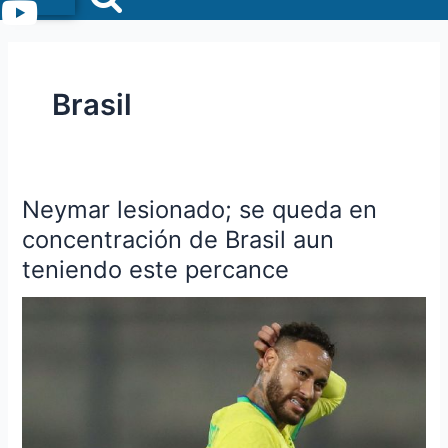
Menu
Brasil
Neymar lesionado; se queda en
Neymar
lesionado;
concentración de Brasil aun
se
teniendo este percance
queda
en
concentración
de
Brasil
aun
teniendo
este