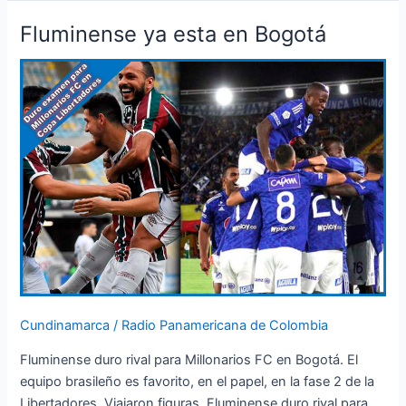
Fluminense ya esta en Bogotá
Fluminense
ya
esta
en
Bogotá
Cundinamarca
/
Radio Panamericana de Colombia
Fluminense duro rival para Millonarios FC en Bogotá. El
equipo brasileño es favorito, en el papel, en la fase 2 de la
Libertadores. Viajaron figuras. Fluminense duro rival para