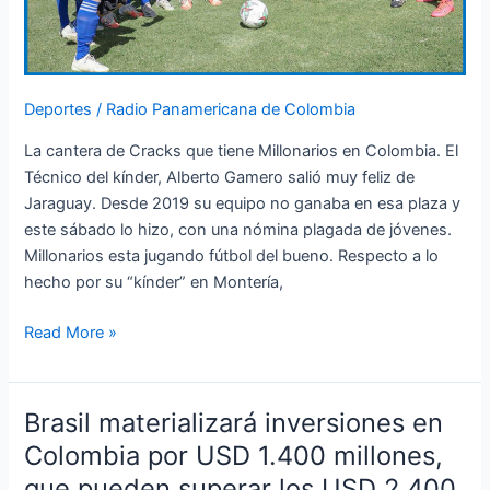
Deportes
/
Radio Panamericana de Colombia
La cantera de Cracks que tiene Millonarios en Colombia. El
Técnico del kínder, Alberto Gamero salió muy feliz de
Jaraguay. Desde 2019 su equipo no ganaba en esa plaza y
este sábado lo hizo, con una nómina plagada de jóvenes.
Millonarios esta jugando fútbol del bueno. Respecto a lo
hecho por su “kínder” en Montería,
Read More »
Brasil materializará inversiones en
Brasil
materializará
Colombia por USD 1.400 millones,
inversiones
que pueden superar los USD 2.400