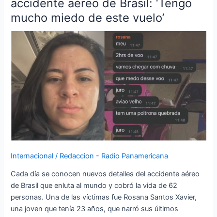
accidente aéreo de Brasil: ‘Tengo
y
mucho miedo de este vuelo’
foto
que
envió
desde
el
avión
una
víctima
del
accidente
aéreo
de
Internacional
/
Redaccion - Radio Panamericana
Brasil:
‘Tengo
Cada día se conocen nuevos detalles del accidente aéreo
mucho
de Brasil que enluta al mundo y cobró la vida de 62
miedo
personas. Una de las víctimas fue Rosana Santos Xavier,
de
una joven que tenía 23 años, que narró sus últimos
este