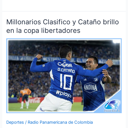
Millonarios Clasifico y Cataño brillo
Millonarios
Clasifico
en la copa libertadores
y
Cataño
brillo
en
la
copa
libertadores
Deportes
/
Radio Panamericana de Colombia