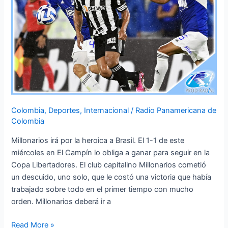
Brasil
Colombia
,
Deportes
,
Internacional
/
Radio Panamericana de
Colombia
Millonarios irá por la heroica a Brasil. El 1-1 de este
miércoles en El Campín lo obliga a ganar para seguir en la
Copa Libertadores. El club capitalino Millonarios cometió
un descuido, uno solo, que le costó una victoria que había
trabajado sobre todo en el primer tiempo con mucho
orden. Millonarios deberá ir a
Read More »