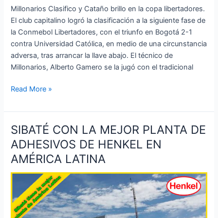
Millonarios Clasifico y Cataño brillo en la copa libertadores.
El club capitalino logró la clasificación a la siguiente fase de
la Conmebol Libertadores, con el triunfo en Bogotá 2-1
contra Universidad Católica, en medio de una circunstancia
adversa, tras arrancar la llave abajo. El técnico de
Millonarios, Alberto Gamero se la jugó con el tradicional
Read More »
SIBATÉ CON LA MEJOR PLANTA DE
SIBATÉ
CON
ADHESIVOS DE HENKEL EN
LA
AMÉRICA LATINA
MEJOR
PLANTA
DE
ADHESIVOS
DE