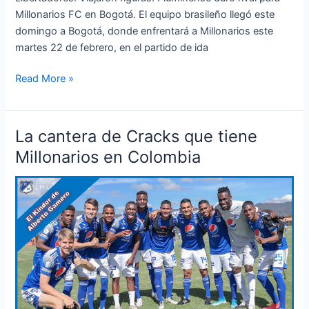
Millonarios FC en Bogotá. El equipo brasileño llegó este
domingo a Bogotá, donde enfrentará a Millonarios este
martes 22 de febrero, en el partido de ida
Read More »
La cantera de Cracks que tiene
La
cantera
Millonarios en Colombia
de
Cracks
que
tiene
Millonarios
en
Colombia