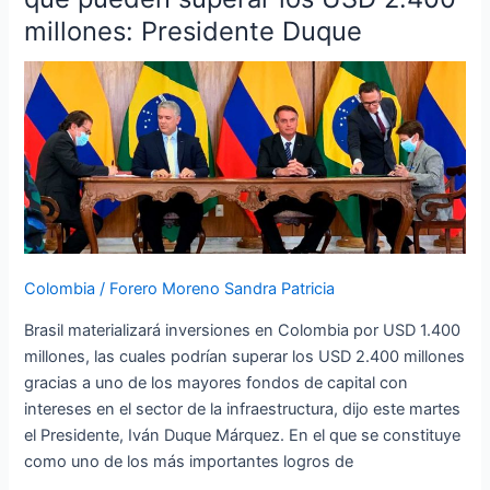
en
millones: Presidente Duque
Colombia
por
USD
1.400
millones,
que
pueden
superar
los
USD
Colombia
/
Forero Moreno Sandra Patricia
2.400
millones:
Brasil materializará inversiones en Colombia por USD 1.400
Presidente
millones, las cuales podrían superar los USD 2.400 millones
Duque
gracias a uno de los mayores fondos de capital con
intereses en el sector de la infraestructura, dijo este martes
el Presidente, Iván Duque Márquez. En el que se constituye
como uno de los más importantes logros de