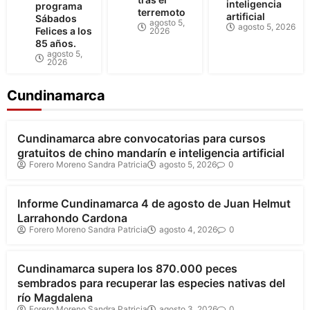
inteligencia
programa
terremoto
artificial
Sábados
agosto 5,
agosto 5, 2026
Felices a los
2026
85 años.
agosto 5,
2026
Cundinamarca
Cundinamarca
Cundinamarca abre convocatorias para cursos
gratuitos de chino mandarín e inteligencia artificial
Forero Moreno Sandra Patricia
agosto 5, 2026
0
Cundinamarca
Informe Cundinamarca 4 de agosto de Juan Helmut
Larrahondo Cardona
Forero Moreno Sandra Patricia
agosto 4, 2026
0
Cundinamarca
Cundinamarca supera los 870.000 peces
sembrados para recuperar las especies nativas del
río Magdalena
Forero Moreno Sandra Patricia
agosto 3, 2026
0