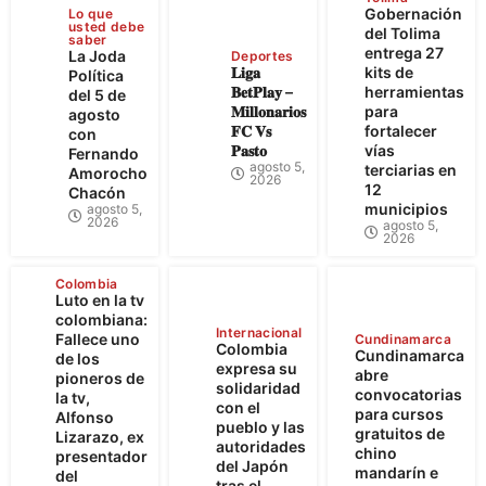
Gobernación
Lo que
usted debe
del Tolima
saber
entrega 27
La Joda
Deportes
𝐋𝐢𝐠𝐚
kits de
Política
𝐁𝐞𝐭𝐏𝐥𝐚𝐲 –
herramientas
del 5 de
𝐌𝐢𝐥𝐥𝐨𝐧𝐚𝐫𝐢𝐨𝐬
para
agosto
𝐅𝐂 𝐕𝐬
fortalecer
con
𝐏𝐚𝐬𝐭𝐨
vías
Fernando
agosto 5,
terciarias en
Amorocho
2026
12
Chacón
municipios
agosto 5,
2026
agosto 5,
2026
Colombia
Luto en la tv
colombiana:
Internacional
Fallece uno
Cundinamarca
Colombia
Cundinamarca
de los
expresa su
abre
pioneros de
solidaridad
convocatorias
la tv,
con el
para cursos
Alfonso
pueblo y las
gratuitos de
Lizarazo, ex
autoridades
chino
presentador
del Japón
mandarín e
del
tras el