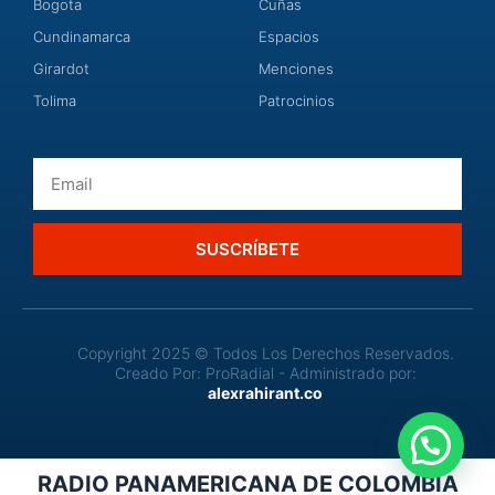
Bogota
Cuñas
Cundinamarca
Espacios
Girardot
Menciones
Tolima
Patrocinios
Email
SUSCRÍBETE
Copyright 2025 © Todos Los Derechos Reservados.
Creado Por: ProRadial - Administrado por:
alexrahirant.co
¿Cómo podemos ayudar?
RADIO PANAMERICANA DE COLOMBIA