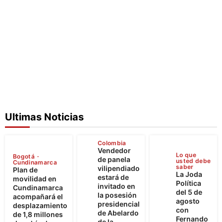
Ultimas Noticias
Colombia
Vendedor
Lo que
Bogotá
de panela
usted debe
Cundinamarca
saber
vilipendiado
Plan de
La Joda
estará de
movilidad en
Política
invitado en
Cundinamarca
del 5 de
la posesión
acompañará el
agosto
presidencial
desplazamiento
con
de Abelardo
de 1,8 millones
Fernando
de la