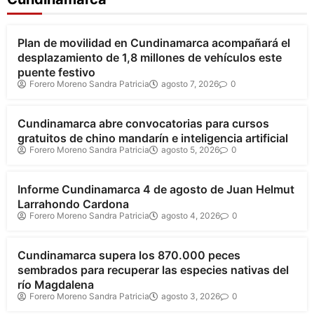
Bogotá
Cundinamarca
Plan de movilidad en Cundinamarca acompañará el
desplazamiento de 1,8 millones de vehículos este
puente festivo
Forero Moreno Sandra Patricia
agosto 7, 2026
0
Cundinamarca
Cundinamarca abre convocatorias para cursos
gratuitos de chino mandarín e inteligencia artificial
Forero Moreno Sandra Patricia
agosto 5, 2026
0
Cundinamarca
Informe Cundinamarca 4 de agosto de Juan Helmut
Larrahondo Cardona
Forero Moreno Sandra Patricia
agosto 4, 2026
0
Cundinamarca
Cundinamarca supera los 870.000 peces
sembrados para recuperar las especies nativas del
río Magdalena
Forero Moreno Sandra Patricia
agosto 3, 2026
0