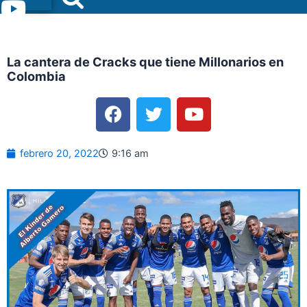
Menu
La cantera de Cracks que tiene Millonarios en
Colombia
F
T
Y
a
w
o
c
i
u
e
t
t
febrero 20, 2022
9:16 am
b
t
u
o
e
b
o
r
e
k