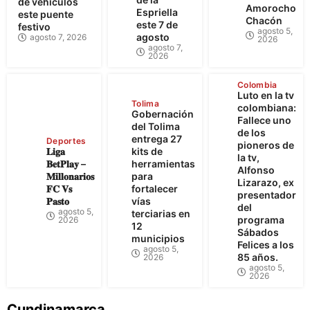
de vehículos
Amorocho
Espriella
este puente
Chacón
este 7 de
festivo
agosto 5,
agosto
agosto 7, 2026
2026
agosto 7,
2026
Colombia
Luto en la tv
Tolima
colombiana:
Gobernación
Fallece uno
del Tolima
de los
entrega 27
Deportes
pioneros de
𝐋𝐢𝐠𝐚
kits de
la tv,
𝐁𝐞𝐭𝐏𝐥𝐚𝐲 –
herramientas
Alfonso
𝐌𝐢𝐥𝐥𝐨𝐧𝐚𝐫𝐢𝐨𝐬
para
Lizarazo, ex
𝐅𝐂 𝐕𝐬
fortalecer
presentador
𝐏𝐚𝐬𝐭𝐨
vías
del
agosto 5,
terciarias en
programa
2026
12
Sábados
municipios
Felices a los
agosto 5,
85 años.
2026
agosto 5,
2026
Cundinamarca