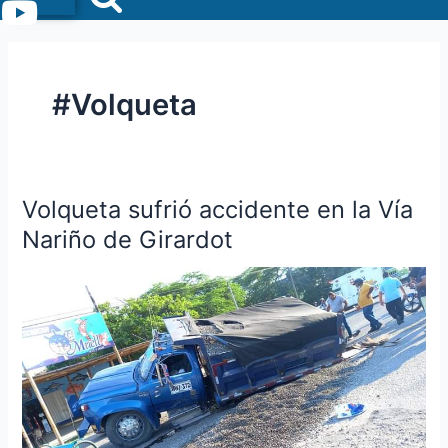
Menu
#Volqueta
Volqueta sufrió accidente en la Vía
Volqueta
sufrió
Nariño de Girardot
accidente
en
la
Vía
Nariño
de
Girardot