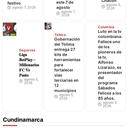
Chacón
este 7 de
festivo
agosto 5,
agosto
agosto 7, 2026
2026
agosto 7,
2026
Colombia
Luto en la tv
Tolima
colombiana:
Gobernación
Fallece uno
del Tolima
de los
entrega 27
Deportes
pioneros de
𝐋𝐢𝐠𝐚
kits de
la tv,
𝐁𝐞𝐭𝐏𝐥𝐚𝐲 –
herramientas
Alfonso
𝐌𝐢𝐥𝐥𝐨𝐧𝐚𝐫𝐢𝐨𝐬
para
Lizarazo, ex
𝐅𝐂 𝐕𝐬
fortalecer
presentador
𝐏𝐚𝐬𝐭𝐨
vías
del
agosto 5,
terciarias en
programa
2026
12
Sábados
municipios
Felices a los
agosto 5,
85 años.
2026
agosto 5,
2026
Cundinamarca