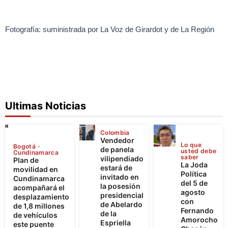
Fotografía: suministrada por La Voz de Girardot y de La Región
Ultimas Noticias
Colombia
Vendedor
Lo que
Bogotá
de panela
usted debe
Cundinamarca
saber
vilipendiado
Plan de
La Joda
estará de
movilidad en
Política
invitado en
Cundinamarca
del 5 de
la posesión
acompañará el
agosto
presidencial
desplazamiento
con
de Abelardo
de 1,8 millones
Fernando
de la
de vehículos
Amorocho
Espriella
este puente