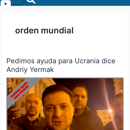
Menu
orden mundial
Pedimos ayuda para Ucrania dice
Pedimos
ayuda
Andriy Yermak
para
Ucrania
dice
Andriy
Yermak