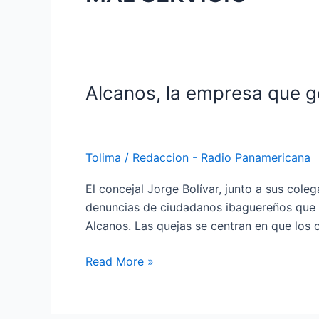
Alcanos, la empresa que g
Alcanos,
la
empresa
que
Tolima
/
Redaccion - Radio Panamericana
genera
quejas
El concejal Jorge Bolívar, junto a sus co
por
denuncias de ciudadanos ibaguereños que 
altos
Alcanos. Las quejas se centran en que los c
cobros
en
Read More »
Ibagué