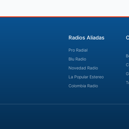
Radios Aliadas
C
Pro Radial
B
Blu Radio
C
Novedad Radio
G
La Popular Estereo
T
Colombia Radio