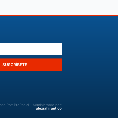
SUSCRÍBETE
o Por: ProRadial - Administrado por:
alexrahirant.co