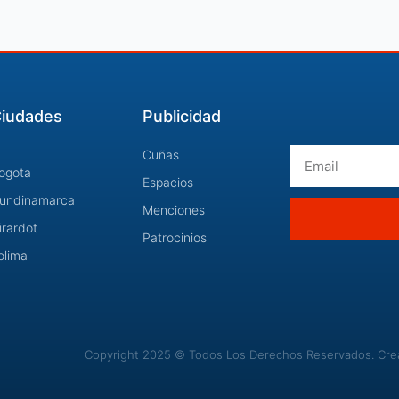
iudades
Publicidad
Email
Cuñas
ogota
Espacios
undinamarca
Menciones
irardot
Patrocinios
olima
Copyright 2025 © Todos Los Derechos Reservados. Cread