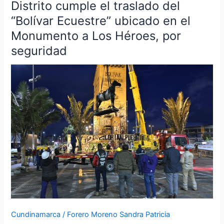
Distrito cumple el traslado del
Distrito
cumple
“Bolívar Ecuestre” ubicado en el
el
Monumento a Los Héroes, por
traslado
seguridad
del
“Bolívar
Ecuestre”
ubicado
en
el
Monumento
a
Los
Héroes,
por
seguridad
Cundinamarca
/
Forero Moreno Sandra Patricia