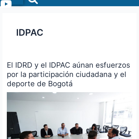
Menu
IDPAC
El IDRD y el IDPAC aúnan esfuerzos
El
IDRD
por la participación ciudadana y el
y
deporte de Bogotá
el
IDPAC
aúnan
esfuerzos
por
la
participación
ciudadana