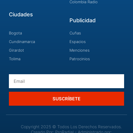
Colombia Radio
Ciudades
Publicidad
Bogota
Cuñas
Cundinamarca
Espacios
Girardot
Menciones
Tolima
Patrocinios
Email
SUSCRÍBETE
Copyright 2025 © Todos Los Derechos Reservados.
Creado Por: ProRadial - Administrado por: