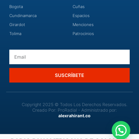
Bogota
Cuñas
Cundinamarca
Espacios
Girardot
Menciones
Tolima
Patrocinios
Email
SUSCRÍBETE
Copyright 2025 © Todos Los Derechos Reservados.
Creado Por: ProRadial - Administrado por:
alexrahirant.co