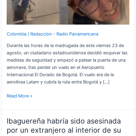
el
aeropuerto
El
Dorado
Colombia
/
Redaccion - Radio Panamericana
de
Bogotá
Durante las horas de la madrugada de este viernes 23 de
agosto, un ciudadano estadounidense decidió esquivar las
medidas de seguridad y empezó a patear la puerta de una
aeronave, tras perder un vuelo en el Aeropuerto
Internacional El Dorado de Bogotá. El vuelo era de la
aerolínea Latam y cubría la ruta entre Bogotá y […]
Read More »
Ibaguereña habría sido asesinada
Ibaguereña
habría
por un extranjero al interior de su
sido