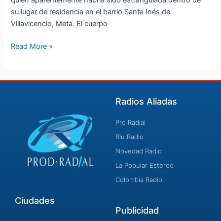
quien aparentemente habría sido estrangulada dentro de
su lugar de residencia en el barrio Santa Inés de
Villavicencio, Meta. El cuerpo
Read More »
Radios Aliadas
Pro Radial
Blu Radio
Novedad Radio
La Popular Estereo
Colombia Radio
Ciudades
Publicidad