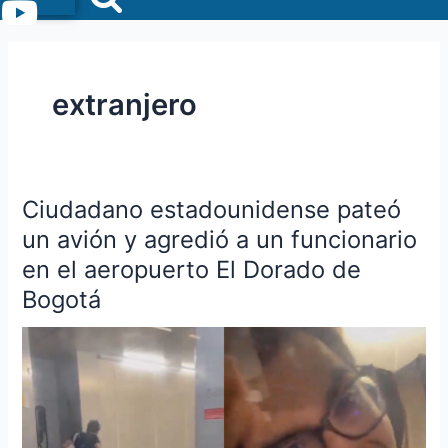
Menu
extranjero
Ciudadano estadounidense pateó
Ciudadano
estadounidense
un avión y agredió a un funcionario
pateó
en el aeropuerto El Dorado de
un
Bogotá
avión
y
agredió
a
un
funcionario
en