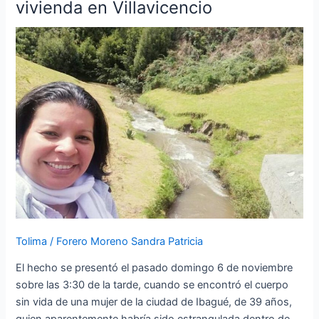
vivienda en Villavicencio
asesinada
por
un
extranjero
al
interior
de
su
vivienda
en
Villavicencio
Tolima
/
Forero Moreno Sandra Patricia
El hecho se presentó el pasado domingo 6 de noviembre
sobre las 3:30 de la tarde, cuando se encontró el cuerpo
sin vida de una mujer de la ciudad de Ibagué, de 39 años,