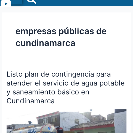
Menu
empresas públicas de
cundinamarca
Listo plan de contingencia para
Listo
plan
atender el servicio de agua potable
de
y saneamiento básico en
contingencia
Cundinamarca
para
atender
el
servicio
de