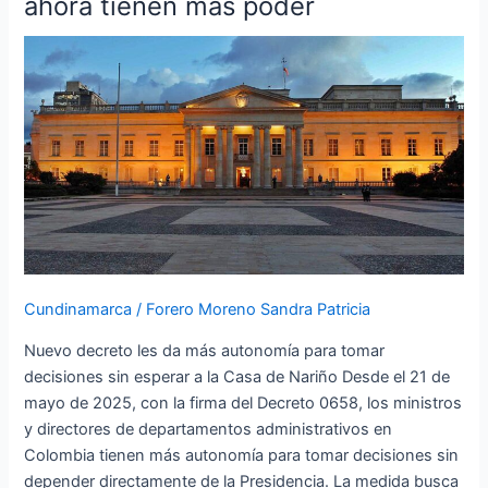
ahora tienen más poder
las
riendas:
Ministerios
ahora
tienen
más
poder
Cundinamarca
/
Forero Moreno Sandra Patricia
Nuevo decreto les da más autonomía para tomar
decisiones sin esperar a la Casa de Nariño Desde el 21 de
mayo de 2025, con la firma del Decreto 0658, los ministros
y directores de departamentos administrativos en
Colombia tienen más autonomía para tomar decisiones sin
depender directamente de la Presidencia. La medida busca