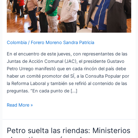
afirmó
el
presidente
Petro
en
Colombia
/
Forero Moreno Sandra Patricia
encuentro
con
En el encuentro de este jueves, con representantes de las
Comunales
Juntas de Acción Comunal (JAC), el presidente Gustavo
Petro Urrego manifestó que en cada rincón del país debe
haber un comité promotor del SÍ, a la Consulta Popular por
la Reforma Laboral y también se refirió al contenido de las
preguntas. “En cada punto de […]
Read More »
Petro suelta las riendas: Ministerios
Petro
suelta