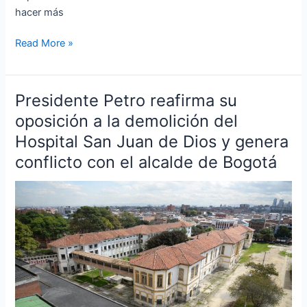
hacer más
Read More »
Presidente Petro reafirma su
Presidente
Petro
oposición a la demolición del
reafirma
Hospital San Juan de Dios y genera
su
conflicto con el alcalde de Bogotá
oposición
a
la
demolición
del
Hospital
San
Juan
de