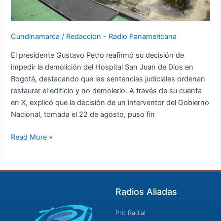
Dios
y
genera
Cundinamarca
/
Redaccion - Radio Panamericana
conflicto
con
El presidente Gustavo Petro reafirmó su decisión de
el
impedir la demolición del Hospital San Juan de Dios en
alcalde
Bogotá, destacando que las sentencias judiciales ordenan
de
restaurar el edificio y no demolerlo. A través de su cuenta
Bogotá
en X, explicó que la decisión de un interventor del Gobierno
Nacional, tomada el 22 de agosto, puso fin
Read More »
Radios Aliadas
Pro Radial