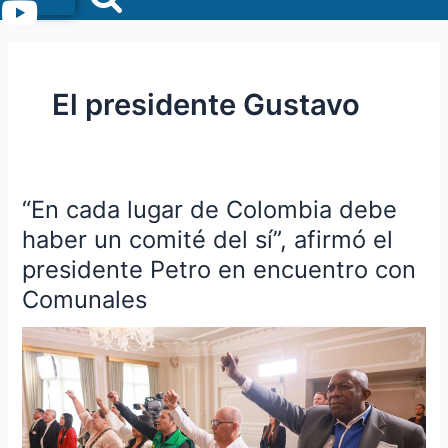
Menu
El presidente Gustavo
“En cada lugar de Colombia debe
“En
cada
haber un comité del sí”, afirmó el
lugar
presidente Petro en encuentro con
de
Comunales
Colombia
debe
haber
un
comité
del
sí”,