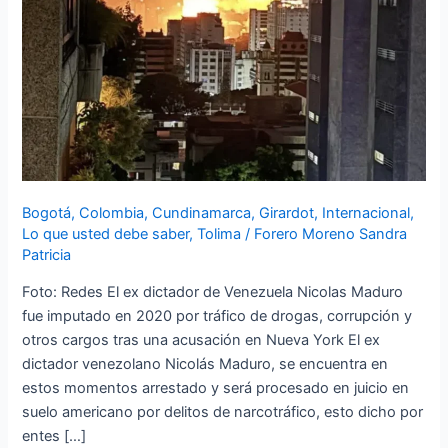
suelo
americano
por
varios
delitos
Bogotá
,
Colombia
,
Cundinamarca
,
Girardot
,
Internacional
,
Lo que usted debe saber
,
Tolima
/
Forero Moreno Sandra
Patricia
Foto: Redes El ex dictador de Venezuela Nicolas Maduro
fue imputado en 2020 por tráfico de drogas, corrupción y
otros cargos tras una acusación en Nueva York El ex
dictador venezolano Nicolás Maduro, se encuentra en
estos momentos arrestado y será procesado en juicio en
suelo americano por delitos de narcotráfico, esto dicho por
entes […]