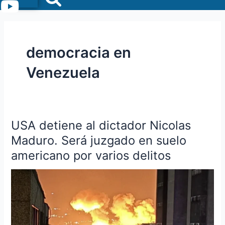
Menu
democracia en
Venezuela
USA detiene al dictador Nicolas
USA
detiene
Maduro. Será juzgado en suelo
al
americano por varios delitos
dictador
Nicolas
Maduro.
Será
juzgado
en