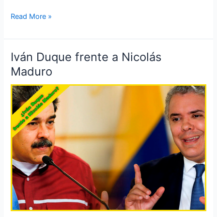
Read More »
Iván Duque frente a Nicolás
Iván
Duque
Maduro
frente
a
Nicolás
Maduro