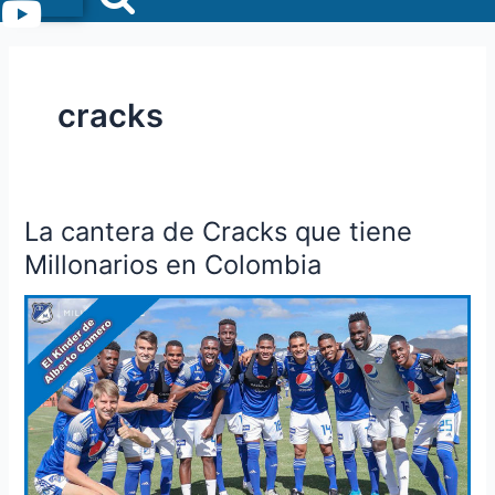
Menu
cracks
La cantera de Cracks que tiene
La
cantera
Millonarios en Colombia
de
Cracks
que
tiene
Millonarios
en
Colombia