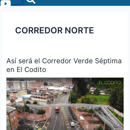
Menu
CORREDOR NORTE
Así será el Corredor Verde Séptima
Así
será
en El Codito
el
Corredor
Verde
Séptima
en
El
Codito