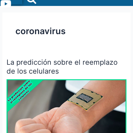
Menu
coronavirus
La predicción sobre el reemplazo
La
predicción
de los celulares
sobre
el
reemplazo
de
los
celulares