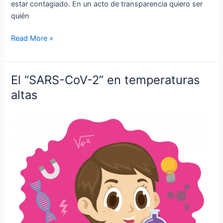
estar contagiado. En un acto de transparencia quiero ser
quién
Read More »
El “SARS-CoV-2” en temperaturas
El
“SARS-
altas
CoV-
2”
en
temperaturas
altas