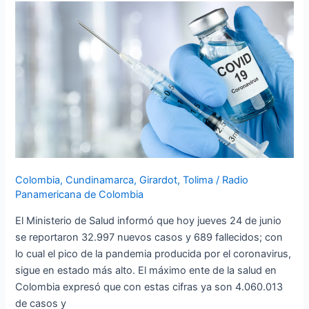
Hoy
24
de
junio
se
registraron
689
fallecidos
y
32.997
nuevos
Colombia
,
Cundinamarca
,
Girardot
,
Tolima
/
Radio
casos
Panamericana de Colombia
El Ministerio de Salud informó que hoy jueves 24 de junio
se reportaron 32.997 nuevos casos y 689 fallecidos; con
lo cual el pico de la pandemia producida por el coronavirus,
sigue en estado más alto. El máximo ente de la salud en
Colombia expresó que con estas cifras ya son 4.060.013
de casos y