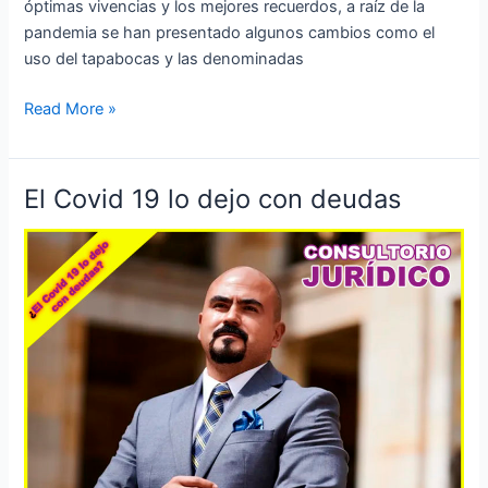
óptimas vivencias y los mejores recuerdos, a raíz de la
pandemia se han presentado algunos cambios como el
uso del tapabocas y las denominadas
Read More »
El Covid 19 lo dejo con deudas
El
Covid
19
lo
dejo
con
deudas