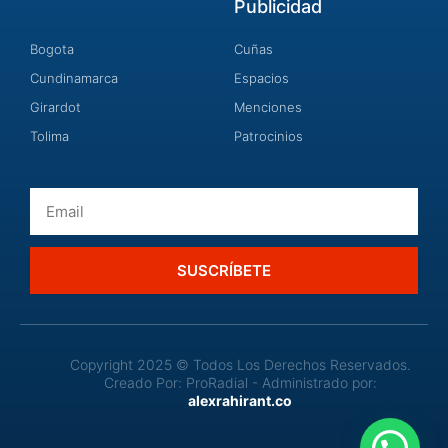
Publicidad
Bogota
Cuñas
Cundinamarca
Espacios
Girardot
Menciones
Tolima
Patrocinios
Email
SUSCRÍBETE
Copyright 2025 © Todos Los Derechos Reservados.
Creado Por: ProRadial - Administrado por:
alexrahirant.co