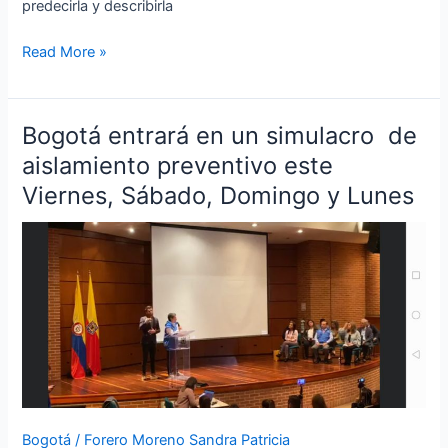
predecirla y describirla
Read More »
Bogotá entrará en un simulacro de
Bogotá
entrará
aislamiento preventivo este
en
Viernes, Sábado, Domingo y Lunes
un
simulacro
de
aislamiento
preventivo
este
Viernes,
Sábado,
Domingo
y
Bogotá
/
Forero Moreno Sandra Patricia
Lunes