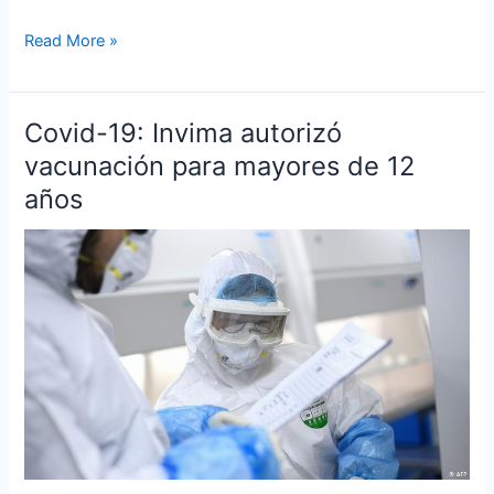
Read More »
Covid-19: Invima autorizó
Covid-
19:
vacunación para mayores de 12
Invima
años
autorizó
vacunación
para
mayores
de
12
años