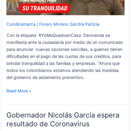
de
Covid-
19
Cundinamarca
/
Forero Moreno Sandra Patricia
Con la etiqueta #YoMeQuedoenCasa Davivenda se
manifiesta ante la ciudadanía por medio de un comunicado
para anunciar nuevas opciones sencillas, a quienes tienen
dificultades en el pago de las cuotas de sus créditos, para
brindar tranquilidad a las familias y empresas. “Ahora que
todos los colombianos estamos atendiendo las medidas
del gobierno de aislamiento preventivo.
Read More »
Gobernador Nicolás García espera
Gobernador
Nicolás
resultado de Coronavirus
García