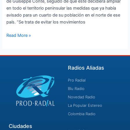
de Guiseppe Conte, seguido de que este decidiera ampliar
en todo el territorio peninsular las medidas que ya había
avisado para un cuarto de su población en el norte de ese
país. “Se trata de evitar los movimientos
Read More »
Radios Aliadas
Pro Radial
Blu Radio
Novedad Radio
La Popular Estereo
Colombia Radio
Ciudades