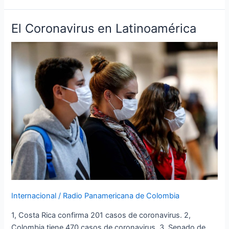
El Coronavirus en Latinoamérica
El
Coronavirus
en
Latinoamérica
Internacional
/
Radio Panamericana de Colombia
1, Costa Rica confirma 201 casos de coronavirus. 2,
Colombia tiene 470 casos de coronavirus. 3, Senado de