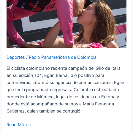
19
Deportes
/
Radio Panamericana de Colombia
El ciclista colombiano reciente campeón del Giro de Italia
en su edición 104, Egan Bernal, dio positivo para
coronavirus, informó su agencia de comunicaciones. Egan
que tenía programado regresar a Colombia este sábado
procedente de Mónaco, lugar de residencia en Europa y
donde está acompañado de su novia María Fernanda
Gutiérrez, quien también se contagió,
Read More »