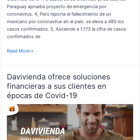
Paraguay aprueba proyecto de emergencia por
coronavirus. 4, Perú reporta el fallecimiento de un
mexicano por coronavirus en el país: se eleva a 480 los
casos confirmados. 5, Asciende a 1.173 la cifra de casos
confirmados de
Read More »
Davivienda ofrece soluciones
Davivienda
ofrece
financieras a sus clientes en
soluciones
épocas de Covid-19
financieras
a
sus
clientes
en
épocas