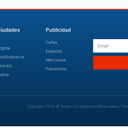
iudades
Publicidad
Email
Cuñas
ogota
Espacios
undinamarca
Menciones
irardot
Patrocinios
olima
Copyright 2025 © Todos Los Derechos Reservados. Cread