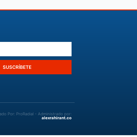
SUSCRÍBETE
o Por: ProRadial - Administrado por:
alexrahirant.co