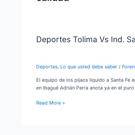
Deportes Tolima Vs Ind. S
Deportes
Tolima
Vs
Ind.
Deportes
,
Lo que usted debe saber
/
Forer
Santa
Fe
El equipo de los pijaos liquido a Santa Fe 
en Ibagué Adrián Parra anota ya en el puro
Read More »