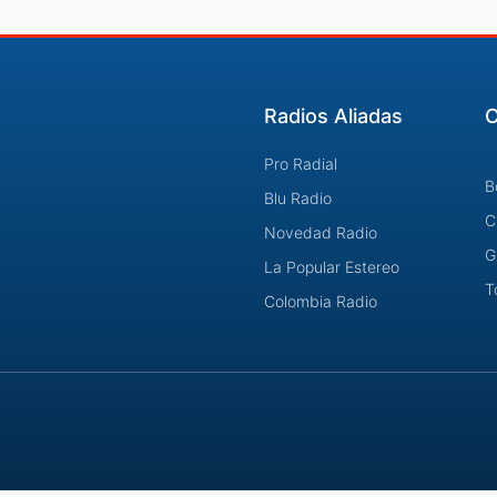
Radios Aliadas
C
Pro Radial
B
Blu Radio
C
Novedad Radio
G
La Popular Estereo
T
Colombia Radio