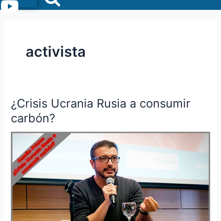
Menu
activista
¿Crisis Ucrania Rusia a consumir
¿Crisis
Ucrania
carbón?
Rusia
a
consumir
carbón?