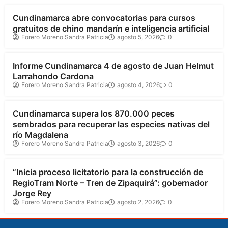
Cundinamarca abre convocatorias para cursos
gratuitos de chino mandarín e inteligencia artificial
Forero Moreno Sandra Patricia
agosto 5, 2026
0
Cundinamarca
Informe Cundinamarca 4 de agosto de Juan Helmut
Larrahondo Cardona
Forero Moreno Sandra Patricia
agosto 4, 2026
0
Cundinamarca
Cundinamarca supera los 870.000 peces
sembrados para recuperar las especies nativas del
río Magdalena
Forero Moreno Sandra Patricia
agosto 3, 2026
0
Cundinamarca
“Inicia proceso licitatorio para la construcción de
RegioTram Norte – Tren de Zipaquirá”: gobernador
Jorge Rey
Forero Moreno Sandra Patricia
agosto 2, 2026
0