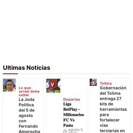
Ultimas Noticias
Tolima
Gobernación
Lo que
usted debe
del Tolima
saber
entrega 27
La Joda
Deportes
𝐋𝐢𝐠𝐚
kits de
Política
𝐁𝐞𝐭𝐏𝐥𝐚𝐲 –
herramientas
del 5 de
𝐌𝐢𝐥𝐥𝐨𝐧𝐚𝐫𝐢𝐨𝐬
para
agosto
𝐅𝐂 𝐕𝐬
fortalecer
con
𝐏𝐚𝐬𝐭𝐨
vías
Fernando
agosto 5,
terciarias en
Amorocho