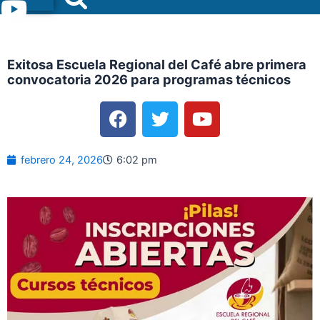
Menu
Exitosa Escuela Regional del Café abre primera
convocatoria 2026 para programas técnicos
F
T
Y
a
w
o
c
i
u
e
t
t
febrero 24, 2026
6:02 pm
b
t
u
o
e
b
o
r
e
k