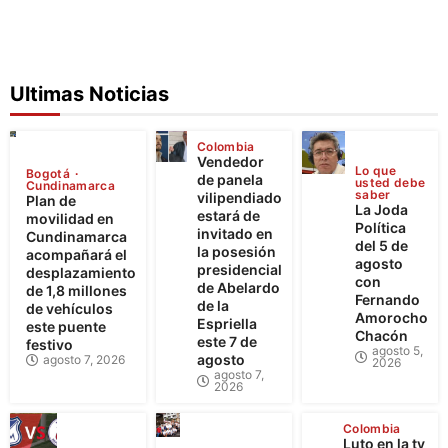
Ultimas Noticias
Colombia
Vendedor
Lo que
Bogotá
de panela
usted debe
Cundinamarca
saber
vilipendiado
Plan de
La Joda
estará de
movilidad en
Política
invitado en
Cundinamarca
del 5 de
la posesión
acompañará el
agosto
presidencial
desplazamiento
con
de Abelardo
de 1,8 millones
Fernando
de la
de vehículos
Amorocho
Espriella
este puente
Chacón
este 7 de
festivo
agosto 5,
agosto
agosto 7, 2026
2026
agosto 7,
2026
Colombia
Luto en la tv