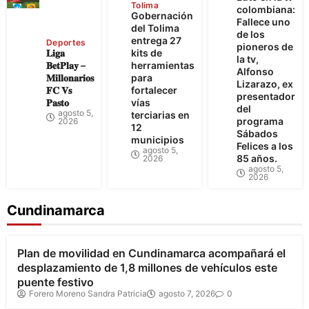
Tolima
colombiana:
Gobernación
Fallece uno
del Tolima
de los
entrega 27
Deportes
pioneros de
𝐋𝐢𝐠𝐚
kits de
la tv,
𝐁𝐞𝐭𝐏𝐥𝐚𝐲 –
herramientas
Alfonso
𝐌𝐢𝐥𝐥𝐨𝐧𝐚𝐫𝐢𝐨𝐬
para
Lizarazo, ex
𝐅𝐂 𝐕𝐬
fortalecer
presentador
𝐏𝐚𝐬𝐭𝐨
vías
del
agosto 5,
terciarias en
programa
2026
12
Sábados
municipios
Felices a los
agosto 5,
85 años.
2026
agosto 5,
2026
Cundinamarca
Bogotá
Cundinamarca
Plan de movilidad en Cundinamarca acompañará el
desplazamiento de 1,8 millones de vehículos este
puente festivo
Forero Moreno Sandra Patricia
agosto 7, 2026
0