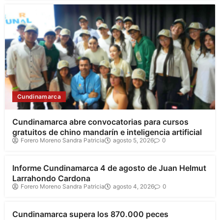
Cundinamarca
Cundinamarca abre convocatorias para cursos
gratuitos de chino mandarín e inteligencia artificial
Forero Moreno Sandra Patricia
agosto 5, 2026
0
Cundinamarca
Informe Cundinamarca 4 de agosto de Juan Helmut
Larrahondo Cardona
Forero Moreno Sandra Patricia
agosto 4, 2026
0
Cundinamarca
Cundinamarca supera los 870.000 peces