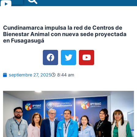
Menu
Cundinamarca impulsa la red de Centros de
Bienestar Animal con nueva sede proyectada
en Fusagasugá
F
T
Y
a
w
o
c
i
u
e
t
t
septiembre 27, 2025
8:44 am
b
t
u
o
e
b
o
r
e
k