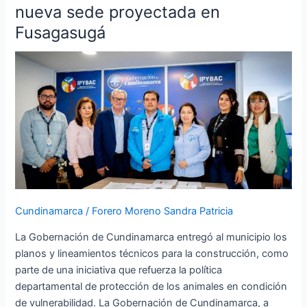
la
nueva sede proyectada en
red
Fusagasugá
de
Centros
de
Bienestar
Animal
con
nueva
sede
proyectada
en
Fusagasugá
Cundinamarca
/
Forero Moreno Sandra Patricia
La Gobernación de Cundinamarca entregó al municipio los
planos y lineamientos técnicos para la construcción, como
parte de una iniciativa que refuerza la política
departamental de protección de los animales en condición
de vulnerabilidad. La Gobernación de Cundinamarca, a