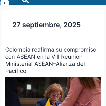
Menu
27 septiembre, 2025
Colombia reafirma su compromiso
Colombia
reafirma
con ASEAN en la VIII Reunión
su
Ministerial ASEAN–Alianza del
compromiso
Pacífico
con
ASEAN
en
la
VIII
Reunión
Ministerial