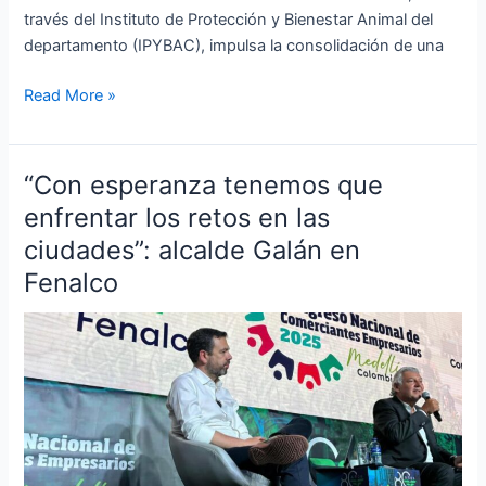
través del Instituto de Protección y Bienestar Animal del
departamento (IPYBAC), impulsa la consolidación de una
Read More »
“Con esperanza tenemos que
“Con
esperanza
enfrentar los retos en las
tenemos
ciudades”: alcalde Galán en
que
Fenalco
enfrentar
los
retos
en
las
ciudades”:
alcalde
Galán