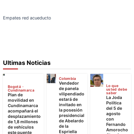
Empates red acueducto
Ultimas Noticias
Colombia
Vendedor
Lo que
Bogotá
de panela
usted debe
Cundinamarca
saber
vilipendiado
Plan de
La Joda
estará de
movilidad en
Política
invitado en
Cundinamarca
del 5 de
la posesión
acompañará el
agosto
presidencial
desplazamiento
con
de Abelardo
de 1,8 millones
Fernando
de la
de vehículos
Amorocho
Espriella
este puente