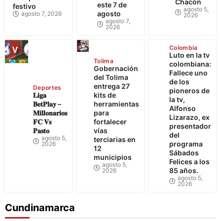
Chacón
este 7 de
festivo
agosto 5,
agosto
agosto 7, 2026
2026
agosto 7,
2026
Colombia
Luto en la tv
Tolima
colombiana:
Gobernación
Fallece uno
del Tolima
de los
entrega 27
Deportes
pioneros de
𝐋𝐢𝐠𝐚
kits de
la tv,
𝐁𝐞𝐭𝐏𝐥𝐚𝐲 –
herramientas
Alfonso
𝐌𝐢𝐥𝐥𝐨𝐧𝐚𝐫𝐢𝐨𝐬
para
Lizarazo, ex
𝐅𝐂 𝐕𝐬
fortalecer
presentador
𝐏𝐚𝐬𝐭𝐨
vías
del
agosto 5,
terciarias en
programa
2026
12
Sábados
municipios
Felices a los
agosto 5,
85 años.
2026
agosto 5,
2026
Cundinamarca