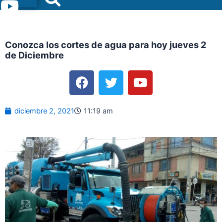
Menu
Conozca los cortes de agua para hoy jueves 2
de Diciembre
F
T
Y
a
w
o
c
i
u
e
t
t
diciembre 2, 2021
11:19 am
b
t
u
o
e
b
o
r
e
k