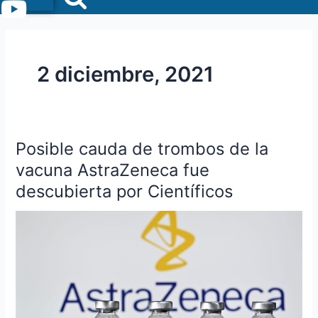
Menu
2 diciembre, 2021
Posible cauda de trombos de la
Posible
cauda
vacuna AstraZeneca fue
de
descubierta por Científicos
trombos
de
la
vacuna
AstraZeneca
fue
descubierta
por