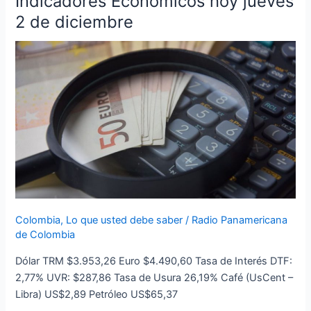
Indicadores Económicos hoy jueves
Económicos
2 de diciembre
hoy
jueves
2
de
diciembre
Colombia
,
Lo que usted debe saber
/
Radio Panamericana
de Colombia
Dólar TRM $3.953,26 Euro $4.490,60 Tasa de Interés DTF:
2,77% UVR: $287,86 Tasa de Usura 26,19% Café (UsCent –
Libra) US$2,89 Petróleo US$65,37