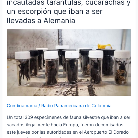
incautadas tarántulas, cucarachas y
Aeropuerto
un escorpión que iban a ser
el
llevadas a Alemania
Dorado
fueron
incautadas
tarántulas,
cucarachas
y
un
escorpión
que
iban
a
ser
Cundinamarca
/
Radio Panamericana de Colombia
llevadas
Un total 309 especímenes de fauna silvestre que iban a ser
a
sacados ilegalmente hacia Europa, fueron decomisados
Alemania
este jueves por las autoridades en el Aeropuerto El Dorado