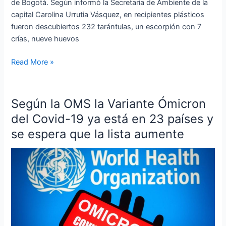
de Bogotá. Según informó la Secretaria de Ambiente de la
capital Carolina Urrutia Vásquez, en recipientes plásticos
fueron descubiertos 232 tarántulas, un escorpión con 7
crías, nueve huevos
Read More »
Según la OMS la Variante Ómicron
Según
la
del Covid-19 ya está en 23 países y
OMS
se espera que la lista aumente
la
Variante
Ómicron
del
Covid-
19
ya
está