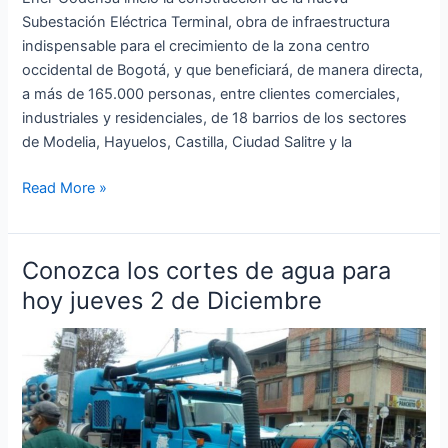
Subestación Eléctrica Terminal, obra de infraestructura
indispensable para el crecimiento de la zona centro
occidental de Bogotá, y que beneficiará, de manera directa,
a más de 165.000 personas, entre clientes comerciales,
industriales y residenciales, de 18 barrios de los sectores
de Modelia, Hayuelos, Castilla, Ciudad Salitre y la
Read More »
Conozca los cortes de agua para
Conozca
los
hoy jueves 2 de Diciembre
cortes
de
agua
para
hoy
jueves