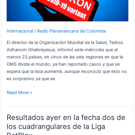
en
23
países
y
Internacional
/
Radio Panamericana de Colombia
se
espera
El director de la Organización Mundial de la Salud, Tedros
que
Adhanom Ghebreyesus, informó este miércoles que al
la
menos 23 países, en cinco de las seis regiones en que la
lista
OMS divide el mundo, ya han reportado casos y que se
aumente
espera que la lista aumente, aunque reconoció que esto no
es sorpresivo ya que es
Read More »
Resultados ayer en la fecha dos de
Resultados
ayer
los cuadrangulares de la Liga
en