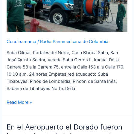
2
de
Diciembre
Cundinamarca
/
Radio Panamericana de Colombia
Suba Gilmar, Portales del Norte, Casa Blanca Suba, San
José Quinto Sector, Vereda Suba Cerros II, Iragua. De la
Carrera 58 a la Carrera 75, entre la Calle 153 a la Calle 170.
10:00 a.m. 24 horas Empates red acueducto Suba
Tibabuyes, Pinos de Lombardía, Rincón de Santa Inés,
Sabana de Tibabuyes Norte. De la
Read More »
En el Aeropuerto el Dorado fueron
En
el