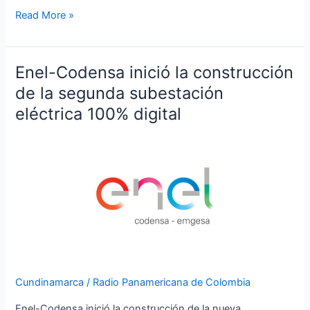
Read More »
Enel-Codensa inició la construcción
Enel-
Codensa
de la segunda subestación
inició
eléctrica 100% digital
la
construcción
de
la
segunda
subestación
eléctrica
100%
digital
Cundinamarca
/
Radio Panamericana de Colombia
Enel-Codensa inició la construcción de la nueva