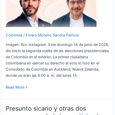
da
comienzo
a
la
segunda
Colombia
/
Forero Moreno Sandra Patricia
vuelta
presidencial
Imagen: Rcn Instagram Este domingo 14 de junio de 2026,
en
dio inicio la segunda vuelta de las elecciones presidenciales
el
de Colombia en el exterior. La primer ciudadana
exterior
colombiana en ejercer su derecho al voto lo hizo en el
Consulado de Colombia en Auckland, Nueva Zelanda,
donde ya eran las 8:00 a. m. del lunes 15
Read More »
Presunto sicario y otras dos
Presunto
sicario