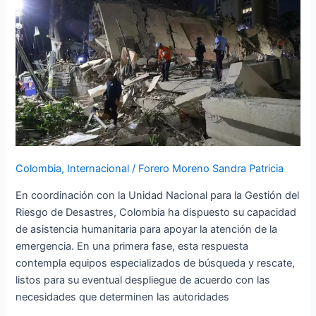
pueblo
de
Venezuela
ante
el
terremoto
registrado
el
24
de
Colombia
,
Internacional
/
Forero Moreno Sandra Patricia
junio
En coordinación con la Unidad Nacional para la Gestión del
Riesgo de Desastres, Colombia ha dispuesto su capacidad
de asistencia humanitaria para apoyar la atención de la
emergencia. En una primera fase, esta respuesta
contempla equipos especializados de búsqueda y rescate,
listos para su eventual despliegue de acuerdo con las
necesidades que determinen las autoridades