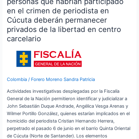
personas que habrían participado
y
en el crimen de periodista en
otras
Cúcuta deberán permanecer
dos
privados de la libertad en centro
personas
que
carcelario
habrían
participado
en
el
crimen
Colombia
/
Forero Moreno Sandra Patricia
de
periodista
Actividades investigativas desplegadas por la Fiscalía
en
General de la Nación permitieron identificar y judicializar a
Cúcuta
John Sebastián Duque Andrade, Angélica Vesga Arenas y
deberán
Wilmer Portillo González, quienes estarían implicados en el
permanecer
homicidio del periodista Cristian Hernando Herrera,
privados
perpetrado el pasado 6 de junio en el barrio Quinta Oriental
de
de Cúcuta (Norte de Santander). Los elementos