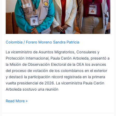
Electoral
de
la
OEA
Colombia
/
Forero Moreno Sandra Patricia
La viceministro de Asuntos Migratorios, Consulares y
Protección Internacional, Paula Cerón Arboleda, presentó a
la Misión de Observación Electoral de la OEA los avances
del proceso de votación de los colombianos en el exterior
y destacó la participación récord registrada en la primera
vuelta presidencial de 2026. La viceministra Paula Cerón
Arboleda sostuvo una reunión
Read More »