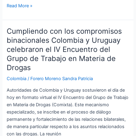
Read More »
Cumpliendo con los compromisos
Cumpliendo
con
binacionales Colombia y Uruguay
los
celebraron el IV Encuentro del
compromisos
Grupo de Trabajo en Materia de
binacionales
Drogas
Colombia
y
Colombia
/
Forero Moreno Sandra Patricia
Uruguay
celebraron
Autoridades de Colombia y Uruguay sostuvieron el día de
el
hoy en formato virtual el IV Encuentro del Grupo de Trabajo
IV
en Materia de Drogas (Comixta). Este mecanismo
Encuentro
especializado, se inscribe en el proceso de diálogo
del
permanente y fortalecimiento de las relaciones bilaterales,
Grupo
de manera particular respecto a los asuntos relacionados
de
con las drogas. La reunión