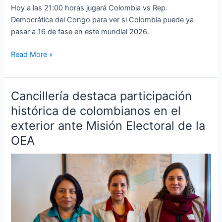
Hoy a las 21:00 horas jugará Colombia vs Rep.
Democrática del Congo para ver si Colombia puede ya
pasar a 16 de fase en este mundial 2026.
Read More »
Cancillería destaca participación
Cancillería
destaca
histórica de colombianos en el
participación
exterior ante Misión Electoral de la
histórica
OEA
de
colombianos
en
el
exterior
ante
Misión