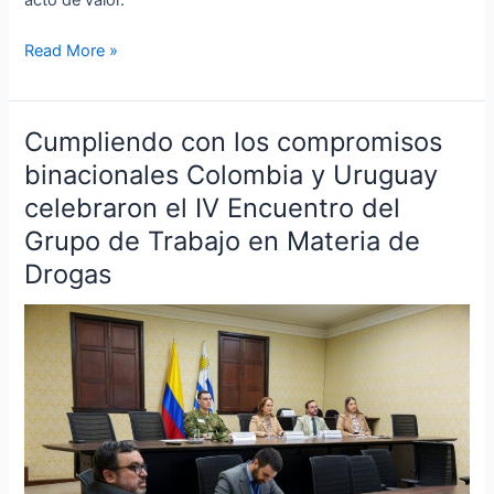
Read More »
Cumpliendo con los compromisos
Cumpliendo
con
binacionales Colombia y Uruguay
los
celebraron el IV Encuentro del
compromisos
Grupo de Trabajo en Materia de
binacionales
Drogas
Colombia
y
Uruguay
celebraron
el
IV
Encuentro
del
Grupo