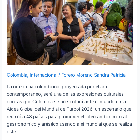
la
orfebrería
prehispánica
y
contemporánea
usando
el
Mundial
de
futbol
Colombia
,
Internacional
/
Forero Moreno Sandra Patricia
La orfebrería colombiana, proyectada por el arte
contemporáneo, será una de las expresiones culturales
con las que Colombia se presentará ante el mundo en la
Aldea Global del Mundial de Fútbol 2026, un escenario que
reunirá a 48 países para promover el intercambio cultural,
gastronómico y artístico usando a el mundial que se realiza
este