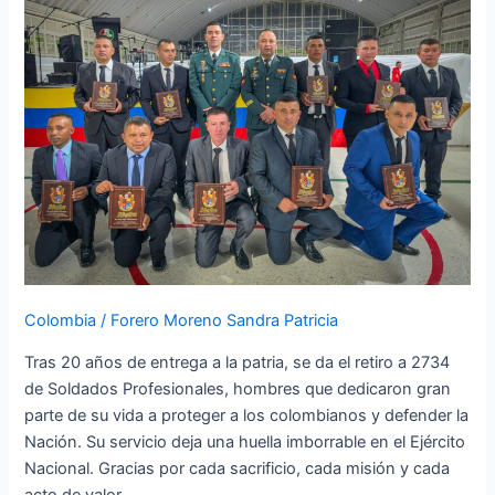
hombres
que
sirvieron
con
honor
y
disciplina
Colombia
/
Forero Moreno Sandra Patricia
Tras 20 años de entrega a la patria, se da el retiro a 2734
de Soldados Profesionales, hombres que dedicaron gran
parte de su vida a proteger a los colombianos y defender la
Nación. Su servicio deja una huella imborrable en el Ejército
Nacional. Gracias por cada sacrificio, cada misión y cada
acto de valor.