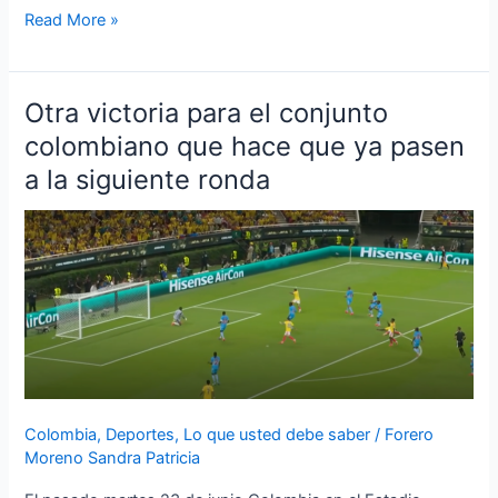
Read More »
Otra victoria para el conjunto
Otra
victoria
colombiano que hace que ya pasen
para
a la siguiente ronda
el
conjunto
colombiano
que
hace
que
ya
pasen
a
la
Colombia
,
Deportes
,
Lo que usted debe saber
/
Forero
siguiente
Moreno Sandra Patricia
ronda