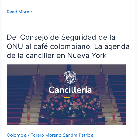
Trabajo
en
Read More »
Materia
de
Drogas
Del Consejo de Seguridad de la
Del
Consejo
ONU al café colombiano: La agenda
de
de la canciller en Nueva York
Seguridad
de
la
ONU
al
café
colombiano:
La
agenda
de
la
Colombia
/
Forero Moreno Sandra Patricia