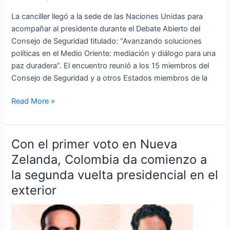
canciller
en
La canciller llegó a la sede de las Naciones Unidas para
Nueva
acompañar al presidente durante el Debate Abierto del
York
Consejo de Seguridad titulado: “Avanzando soluciones
políticas en el Medio Oriente: mediación y diálogo para una
paz duradera”. El encuentro reunió a los 15 miembros del
Consejo de Seguridad y a otros Estados miembros de la
Read More »
Con el primer voto en Nueva
Con
el
Zelanda, Colombia da comienzo a
primer
la segunda vuelta presidencial en el
voto
exterior
en
Nueva
Zelanda,
Colombia