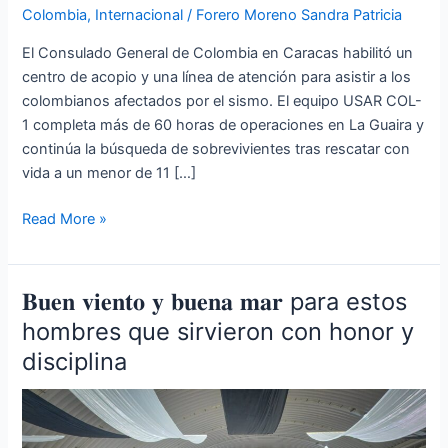
Colombia
,
Internacional
/
Forero Moreno Sandra Patricia
El Consulado General de Colombia en Caracas habilitó un
centro de acopio y una línea de atención para asistir a los
colombianos afectados por el sismo. El equipo USAR COL-
1 completa más de 60 horas de operaciones en La Guaira y
continúa la búsqueda de sobrevivientes tras rescatar con
vida a un menor de 11 […]
Read More »
𝐁𝐮𝐞𝐧 𝐯𝐢𝐞𝐧𝐭𝐨 𝐲 𝐛𝐮𝐞𝐧𝐚 𝐦𝐚𝐫 para estos
𝐁𝐮𝐞𝐧
𝐯𝐢𝐞𝐧𝐭𝐨
hombres que sirvieron con honor y
𝐲
disciplina
𝐛𝐮𝐞𝐧𝐚
𝐦𝐚𝐫
para
estos