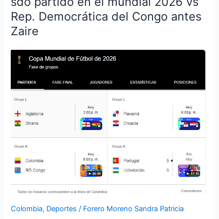
sdo partido en el mundial 2026 vs
las
Rep. Democrática del Congo antes
21:00
Zaire
Colombia
juega
su
sdo
partido
en
el
mundial
2026
vs
Rep.
Democrática
del
Congo
antes
Zaire
Colombia
,
Deportes
/
Forero Moreno Sandra Patricia