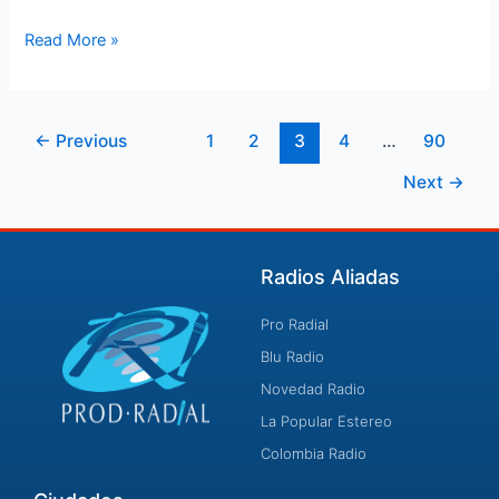
la
libertad
Read More »
en
centro
carcelario
←
Previous
1
2
3
4
…
90
Next
→
Radios Aliadas
Pro Radial
Blu Radio
Novedad Radio
La Popular Estereo
Colombia Radio