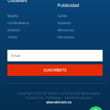
Ciudades
Publicidad
Bogota
Cuñas
Cundinamarca
Espacios
Girardot
Menciones
Tolima
Patrocinios
Email
SUSCRÍBETE
Copyright 2025 © Todos Los Derechos Reservados.
Creado Por: ProRadial - Administrado por:
alexrahirant.co