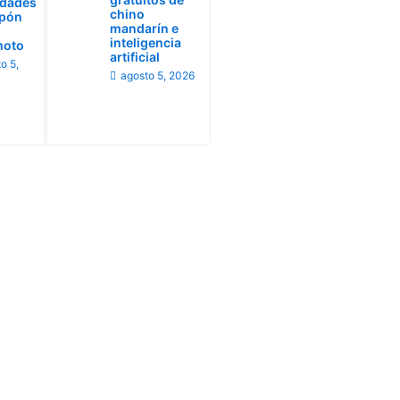
idades
chino
apón
mandarín e
inteligencia
moto
artificial
o 5,
agosto 5, 2026