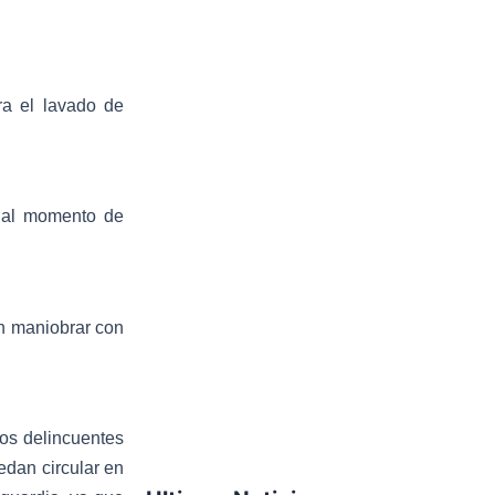
b
t
u
o
e
b
a el lavado de
o
r
e
k
s al momento de
en maniobrar con
los delincuentes
uedan circular en