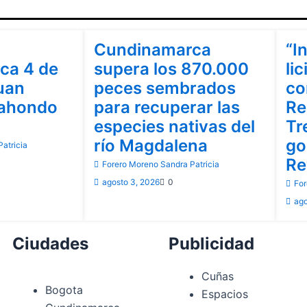
Cundinamarca
Cu
Cundinamarca
“I
ca 4 de
supera los 870.000
lic
uan
peces sembrados
co
rahondo
para recuperar las
Re
especies nativas del
Tr
río Magdalena
go
atricia
Re
Forero Moreno Sandra Patricia
agosto 3, 2026
0
For
ago
Ciudades
Publicidad
Cuñas
Bogota
Espacios