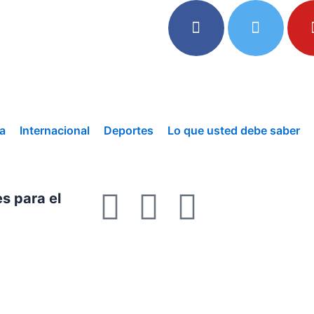
a
Internacional
Deportes
Lo que usted debe saber
F
T
Y
s para el
a
w
o
c
i
u
e
t
t