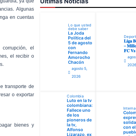
Ultimas Noticias
 guardia, ya que
ancias. Algunas
enga en cuentas
Lo que usted
debe saber
La Joda
Depor
Política del
𝐋𝐢𝐠𝐚 𝐁
5 de agosto
– 𝐌𝐢𝐥𝐥𝐨
con
corrupción, el
𝐅𝐂 𝐕𝐬 
Fernando
nes, el recibir o
Amorocho
agos
Chacón
s.
202
agosto 5,
2026
de transporte de
resar o exportar
Colombia
Luto en la tv
colombiana:
Interna
Fallece uno
Colom
de los
expre
pioneros de
solid
la tv,
 pagar bienes y
con el
Alfonso
pueblo
Lizarazo, ex