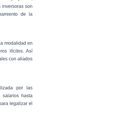
s inversoras son
namiento de la
 la modalidad en
s ilícitos. Así
ales con aliados
lizada por las
 salarios hasta
para legalizar el