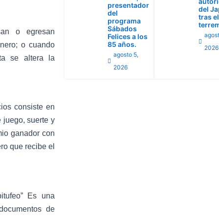
autor
presentador
del J
del
tras el
programa
terre
Sábados
san o egresan
agost
Felices a los
85 años.
uanero; o cuando
2026
agosto 5,
a se altera la
2026
cios consiste en
 juego, suerte y
emio ganador con
ro que recibe el
pitufeo” Es una
 documentos de