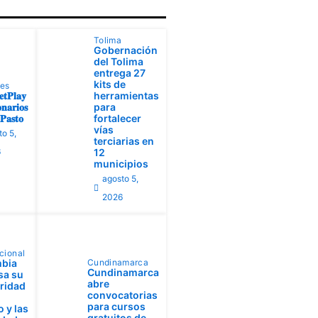
Tolima
Gobernación
del Tolima
entrega 27
kits de
tes
𝐭𝐏𝐥𝐚𝐲
herramientas
𝐧𝐚𝐫𝐢𝐨𝐬
para
𝐚𝐬𝐭𝐨
fortalecer
vías
to 5,
terciarias en
6
12
municipios
agosto 5,
2026
cional
bia
Cundinamarca
Cundinamarca
sa su
abre
aridad
convocatorias
para cursos
 y las
gratuitos de