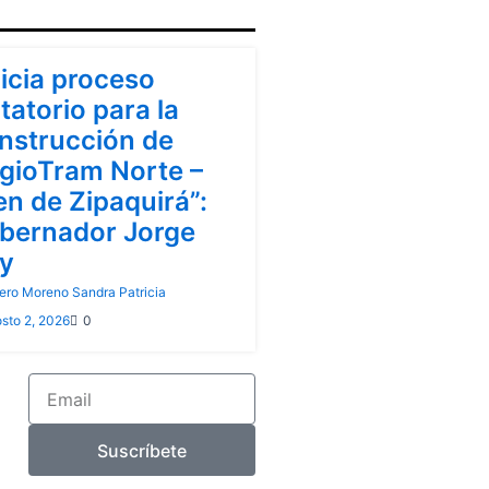
ndinamarca
nicia proceso
itatorio para la
nstrucción de
gioTram Norte –
en de Zipaquirá”:
bernador Jorge
y
ero Moreno Sandra Patricia
sto 2, 2026
0
Email
Suscríbete