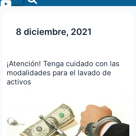
Menu
8 diciembre, 2021
¡Atención! Tenga cuidado con las
¡Atención!
Tenga
modalidades para el lavado de
cuidado
activos
con
las
modalidades
para
el
lavado
de
activos