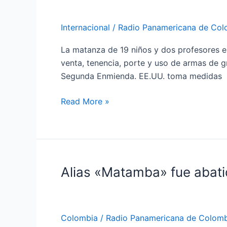
medidas
por
Internacional
/
Radio Panamericana de Col
la
venta
La matanza de 19 niños y dos profesores en
de
venta, tenencia, porte y uso de armas de g
armas
Segunda Enmienda. EE.UU. toma medidas
Read More »
Alias «Matamba» fue abat
Alias
«Matamba»
fue
abatido
Colombia
/
Radio Panamericana de Colomb