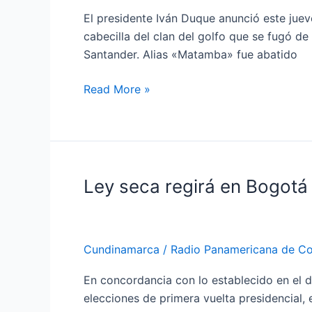
El presidente Iván Duque anunció este juev
cabecilla del clan del golfo que se fugó d
Santander. Alias «Matamba» fue abatido
Read More »
Ley seca regirá en Bogotá
Ley
seca
regirá
en
Cundinamarca
/
Radio Panamericana de C
Bogotá
En concordancia con lo establecido en el d
elecciones de primera vuelta presidencial,