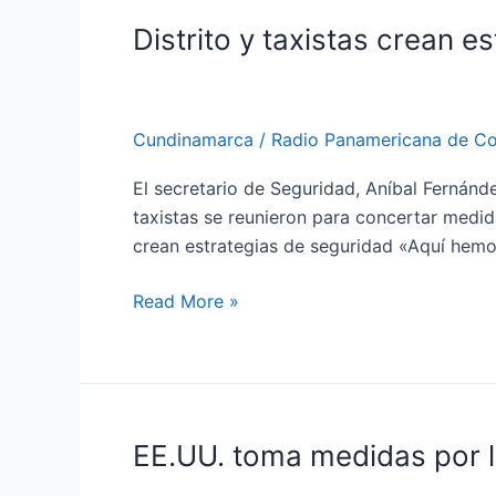
Distrito y taxistas crean e
Distrito
y
taxistas
crean
Cundinamarca
/
Radio Panamericana de C
estrategias
de
El secretario de Seguridad, Aníbal Fernánd
seguridad
taxistas se reunieron para concertar medida
crean estrategias de seguridad «Aquí hemo
Read More »
EE.UU. toma medidas por 
EE.UU.
toma