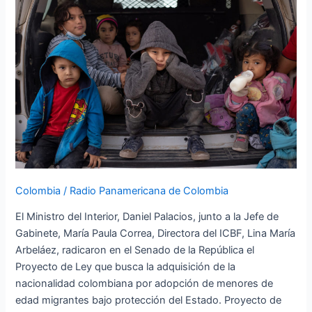
dar
nacionalidad
a
menores
migrantes
Colombia
/
Radio Panamericana de Colombia
El Ministro del Interior, Daniel Palacios, junto a la Jefe de
Gabinete, María Paula Correa, Directora del ICBF, Lina María
Arbeláez, radicaron en el Senado de la República el
Proyecto de Ley que busca la adquisición de la
nacionalidad colombiana por adopción de menores de
edad migrantes bajo protección del Estado. Proyecto de