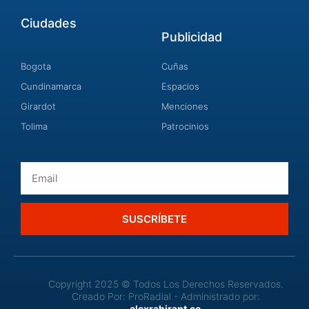
Ciudades
Publicidad
Bogota
Cuñas
Cundinamarca
Espacios
Girardot
Menciones
Tolima
Patrocinios
Email
SUSCRÍBETE
Copyright 2025 © Todos Los Derechos Reservados.
Creado Por: ProRadial - Administrado por:
alexrahirant.co