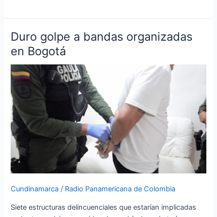
Duro golpe a bandas organizadas
Duro
golpe
en Bogotá
a
bandas
organizadas
en
Bogotá
Cundinamarca
/
Radio Panamericana de Colombia
Siete estructuras delincuenciales que estarían implicadas