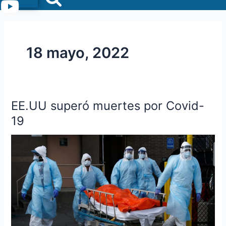
Menu
18 mayo, 2022
EE.UU superó muertes por Covid-
EE.UU
superó
19
muertes
por
Covid-
19