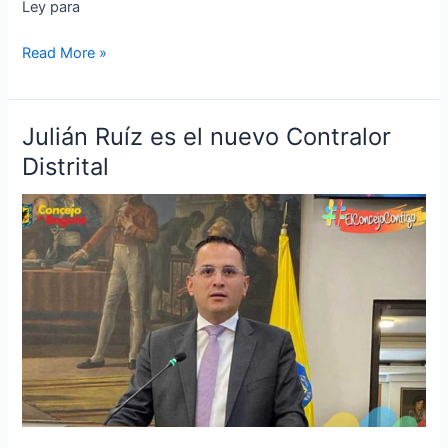
Ley para
Read More »
Julián Ruíz es el nuevo Contralor
Julián
Ruíz
Distrital
es
el
nuevo
Contralor
Distrital