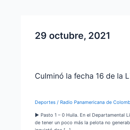
29 octubre, 2021
Culminó la fecha 16 de la L
Culminó
la
fecha
16
Deportes
/
Radio Panamericana de Colomb
de
la
▶️ Pasto 1 – 0 Huila. En el Departamental L
Liga
de tener un poco más la pelota no generaba
BetPlay