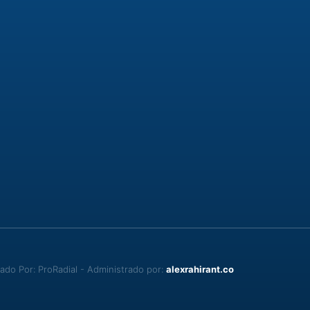
do Por: ProRadial - Administrado por:
alexrahirant.co