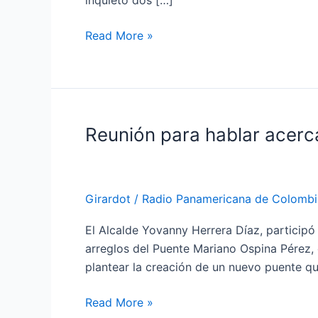
inquietó dos […]
con
los
Read More »
siguientes
partidos
Reunión para hablar acerc
Reunión
para
hablar
acerca
Girardot
/
Radio Panamericana de Colombi
del
futuro
El Alcalde Yovanny Herrera Díaz, participó
del
arreglos del Puente Mariano Ospina Pérez,
Puente
plantear la creación de un nuevo puente 
Ospina
Pérez
Read More »