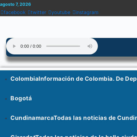
Menu
Enter
Search
Ir
Search
agosto 7, 2026
al
for:
facebook
twitter
youtube
instagram
Keyword
contenido
Colombia
Información de Colombia. De De
Bogotá
Cundinamarca
Todas las noticias de Cundi