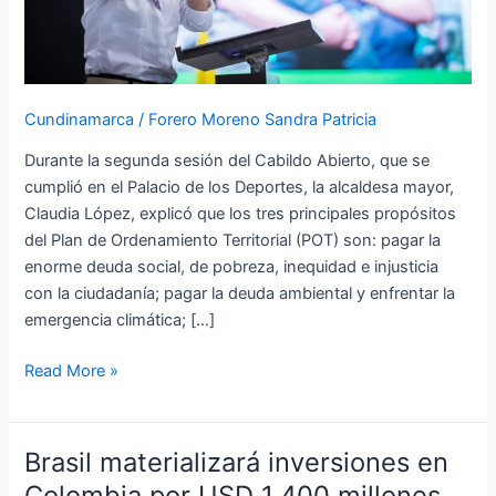
vida:
Alcaldesa
Cundinamarca
/
Forero Moreno Sandra Patricia
Durante la segunda sesión del Cabildo Abierto, que se
cumplió en el Palacio de los Deportes, la alcaldesa mayor,
Claudia López, explicó que los tres principales propósitos
del Plan de Ordenamiento Territorial (POT) son: pagar la
enorme deuda social, de pobreza, inequidad e injusticia
con la ciudadanía; pagar la deuda ambiental y enfrentar la
emergencia climática; […]
Read More »
Brasil materializará inversiones en
Brasil
materializará
Colombia por USD 1.400 millones,