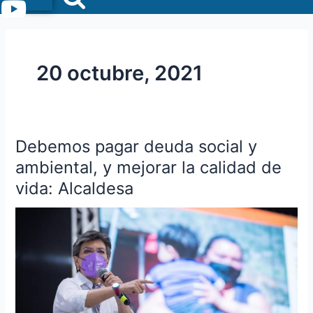
Menu
20 octubre, 2021
Debemos pagar deuda social y
Debemos
pagar
ambiental, y mejorar la calidad de
deuda
vida: Alcaldesa
social
y
ambiental,
y
mejorar
la
calidad
de