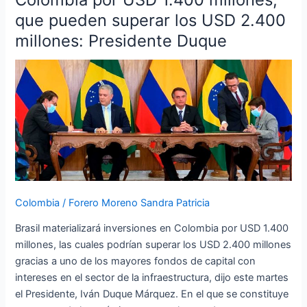
inversiones
que pueden superar los USD 2.400
en
millones: Presidente Duque
Colombia
por
USD
1.400
millones,
que
pueden
superar
los
USD
Colombia
/
Forero Moreno Sandra Patricia
2.400
millones:
Brasil materializará inversiones en Colombia por USD 1.400
Presidente
millones, las cuales podrían superar los USD 2.400 millones
Duque
gracias a uno de los mayores fondos de capital con
intereses en el sector de la infraestructura, dijo este martes
el Presidente, Iván Duque Márquez. En el que se constituye