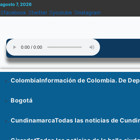
Menu
Enter
Search
Ir
Search
agosto 7, 2026
al
for:
facebook
twitter
youtube
instagram
Keyword
contenido
Colombia
Información de Colombia. De De
Bogotá
Cundinamarca
Todas las noticias de Cundi