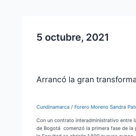
5 octubre, 2021
Arrancó la gran transformac
Arrancó
la
gran
transformación
Cundinamarca
/
Forero Moreno Sandra Patr
de
la
Con un contrato interadministrativo entre 
Facultad
de Bogotá comenzó la primera fase de la gr
de