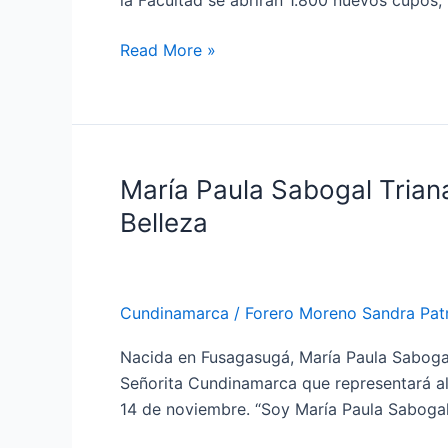
la Facultad se abrirán 1.800 nuevos cupos,
Ingeniería
la
Read More »
U.
Distrital
María Paula Sabogal Trian
María
Paula
Belleza
Sabogal
Triana,
representará
Cundinamarca
/
Forero Moreno Sandra Patr
a
Cundinamarca
Nacida en Fusagasugá, María Paula Sabogal
en
Señorita Cundinamarca que representará al
el
14 de noviembre. “Soy María Paula Sabogal
Reinado
Nacional