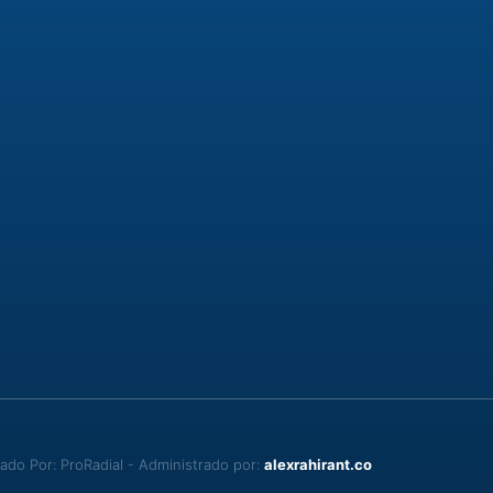
do Por: ProRadial - Administrado por:
alexrahirant.co