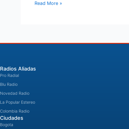
Read More »
de
la
Belleza
Radios Aliadas
Pro Radial
Blu Radio
Novedad Radio
La Popular Estereo
Colombia Radio
Ciudades
Bogota