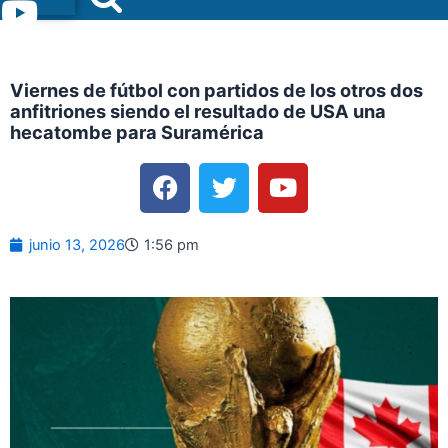
Menu
Viernes de fútbol con partidos de los otros dos
anfitriones siendo el resultado de USA una
hecatombe para Suramérica
F
T
Y
a
w
o
c
i
u
e
t
t
junio 13, 2026
1:56 pm
b
t
u
o
e
b
o
r
e
k