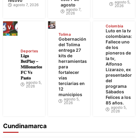
festivo
agosto 5,
agosto
agosto 7, 2026
2026
agosto 7,
2026
Colombia
Luto en la tv
Tolima
colombiana:
Gobernación
Fallece uno
del Tolima
de los
entrega 27
Deportes
pioneros de
𝐋𝐢𝐠𝐚
kits de
la tv,
𝐁𝐞𝐭𝐏𝐥𝐚𝐲 –
herramientas
Alfonso
𝐌𝐢𝐥𝐥𝐨𝐧𝐚𝐫𝐢𝐨𝐬
para
Lizarazo, ex
𝐅𝐂 𝐕𝐬
fortalecer
presentador
𝐏𝐚𝐬𝐭𝐨
vías
del
agosto 5,
terciarias en
programa
2026
12
Sábados
municipios
Felices a los
agosto 5,
85 años.
2026
agosto 5,
2026
Cundinamarca
Bogotá
Cundinamarca