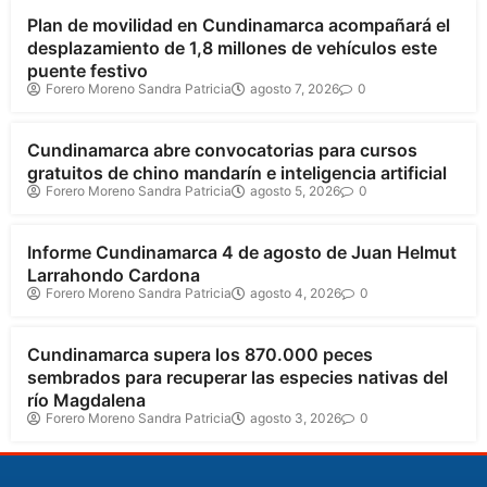
Plan de movilidad en Cundinamarca acompañará el
desplazamiento de 1,8 millones de vehículos este
puente festivo
Forero Moreno Sandra Patricia
agosto 7, 2026
0
Cundinamarca
Cundinamarca abre convocatorias para cursos
gratuitos de chino mandarín e inteligencia artificial
Forero Moreno Sandra Patricia
agosto 5, 2026
0
Cundinamarca
Informe Cundinamarca 4 de agosto de Juan Helmut
Larrahondo Cardona
Forero Moreno Sandra Patricia
agosto 4, 2026
0
Cundinamarca
Cundinamarca supera los 870.000 peces
sembrados para recuperar las especies nativas del
río Magdalena
Forero Moreno Sandra Patricia
agosto 3, 2026
0