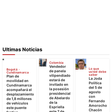
Ultimas Noticias
Colombia
Vendedor
Lo que
Bogotá
de panela
usted debe
Cundinamarca
saber
vilipendiado
Plan de
La Joda
estará de
movilidad en
Política
invitado en
Cundinamarca
del 5 de
la posesión
acompañará el
agosto
presidencial
desplazamiento
con
de Abelardo
de 1,8 millones
Fernando
de la
de vehículos
Amorocho
Espriella
este puente
Chacón
este 7 de