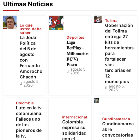
Ultimas Noticias
Tolima
Gobernación
Lo que
usted debe
del Tolima
saber
entrega 27
La Joda
Deportes
𝐋𝐢𝐠𝐚
kits de
Política
𝐁𝐞𝐭𝐏𝐥𝐚𝐲 –
herramientas
del 5 de
𝐌𝐢𝐥𝐥𝐨𝐧𝐚𝐫𝐢𝐨𝐬
para
agosto
𝐅𝐂 𝐕𝐬
fortalecer
con
𝐏𝐚𝐬𝐭𝐨
vías
Fernando
agosto 5,
terciarias en
Amorocho
2026
12
Chacón
municipios
agosto 5,
2026
agosto 5,
2026
Colombia
Luto en la tv
colombiana:
Internacional
Fallece uno
Cundinamarca
Colombia
Cundinamarca
de los
expresa su
abre
pioneros de
solidaridad
convocatorias
la tv,
con el