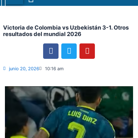
Menu
Victoria de Colombia vs Uzbekistán 3-1. Otros
resultados del mundial 2026
F
T
Y
a
w
o
c
i
u
e
t
t
junio 20, 2026
10:16 am
b
t
u
o
e
b
o
r
e
k