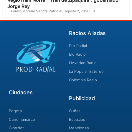
RegioTram Norte – Tren de Zipaquirá”: gobernador
Jorge Rey
Forero Moreno Sandra Patricia
agosto 2, 2026
0
Radios Aliadas
Pro Radial
Blu Radio
Novedad Radio
La Popular Estereo
Colombia Radio
Ciudades
Publicidad
Bogota
Cuñas
Cundinamarca
Espacios
Girardot
Menciones