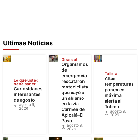
Ultimas Noticias
Girardot
Organismos
de
Tolima
emergencia
Altas
Lo que usted
rescataron
temperaturas
debe saber
motociclista
Curiosidades
ponen en
que cayó a
interesantes
máxima
un abismo
de agosto
alerta al
en la vía
agosto 9,
Tolima
2026
Carmen de
agosto 9,
Apicalá–El
2026
Paso.
agosto 9,
2026