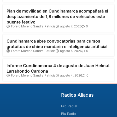
Plan de movilidad en Cundinamarca acompañará el
desplazamiento de 1,8 millones de vehículos este
puente festivo
Forero Moreno Sandra Patricia
agosto 7, 2026
0
Cundinamarca
Cundinamarca abre convocatorias para cursos
gratuitos de chino mandarín e inteligencia artificial
Forero Moreno Sandra Patricia
agosto 5, 2026
0
Cundinamarca
Informe Cundinamarca 4 de agosto de Juan Helmut
Larrahondo Cardona
Forero Moreno Sandra Patricia
agosto 4, 2026
0
Radios Aliadas
Pro Radial
Blu Radio