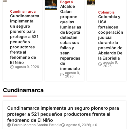
Bogotá
Alcalde
Galán
Cundinamarca
Colombia
Cundinamarca
propone
Colombia y
implementa
que las
USA
un seguro
luminarias
fortalecen
pionero para
de Bogotá
cooperación
proteger a 521
detecten
judicial
pequeños
solas sus
durante la
productores
fallas y
posesión de
frente al
sean
Abelardo De
fenómeno de
reparadas
la Espriella
El Niño
agosto 9,
de
2026
agosto 9, 2026
inmediato
agosto 9,
2026
Cundinamarca
Cundinamarca
Cundinamarca implementa un seguro pionero para
proteger a 521 pequeños productores frente al
fenómeno de El Niño
Forero Moreno Sandra Patricia
agosto 9, 2026
0
Bogotá
Cundinamarca