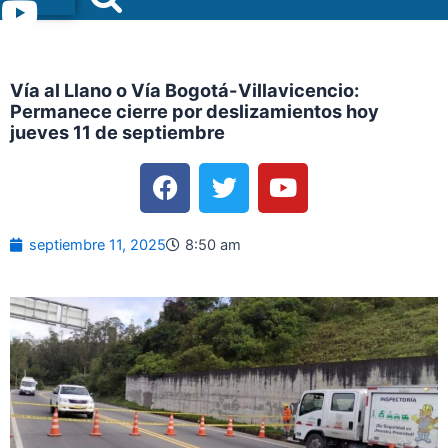
Menu
Vía al Llano o Vía Bogotá-Villavicencio:
Permanece cierre por deslizamientos hoy
jueves 11 de septiembre
F
T
Y
a
w
o
c
i
u
e
t
t
septiembre 11, 2025
8:50 am
b
t
u
o
e
b
o
r
e
k