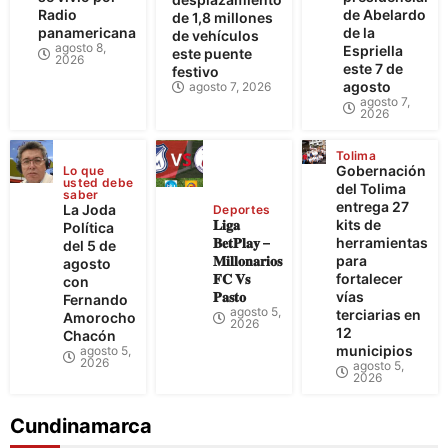
Radio
de Abelardo
de 1,8 millones
panamericana
de la
de vehículos
agosto 8,
Espriella
este puente
2026
este 7 de
festivo
agosto
agosto 7, 2026
agosto 7,
2026
Tolima
Gobernación
Lo que
usted debe
del Tolima
saber
entrega 27
La Joda
Deportes
𝐋𝐢𝐠𝐚
kits de
Política
𝐁𝐞𝐭𝐏𝐥𝐚𝐲 –
herramientas
del 5 de
𝐌𝐢𝐥𝐥𝐨𝐧𝐚𝐫𝐢𝐨𝐬
para
agosto
𝐅𝐂 𝐕𝐬
fortalecer
con
𝐏𝐚𝐬𝐭𝐨
vías
Fernando
agosto 5,
terciarias en
Amorocho
2026
12
Chacón
municipios
agosto 5,
2026
agosto 5,
2026
Cundinamarca