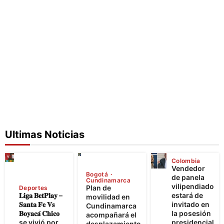
Ultimas Noticias
Colombia
Vendedor
Bogotá
de panela
Cundinamarca
vilipendiado
Plan de
Deportes
𝐋𝐢𝐠𝐚 𝐁𝐞𝐭𝐏𝐥𝐚𝐲 –
estará de
movilidad en
𝐒𝐚𝐧𝐭𝐚 𝐅𝐞 𝐕𝐬
invitado en
Cundinamarca
𝐁𝐨𝐲𝐚𝐜𝐚́ 𝐂𝐡𝐢𝐜𝐨
la posesión
acompañará el
se vivió por
presidencial
desplazamiento