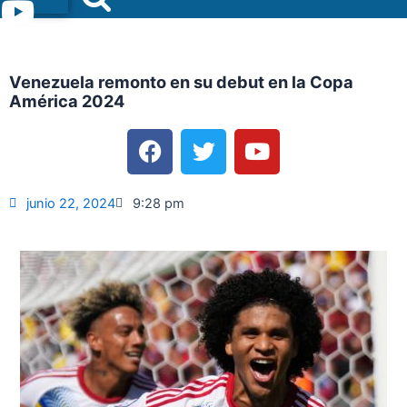
Menu
Venezuela remonto en su debut en la Copa
América 2024
F
T
Y
a
w
o
c
i
u
e
t
t
junio 22, 2024
9:28 pm
b
t
u
o
e
b
o
r
e
k